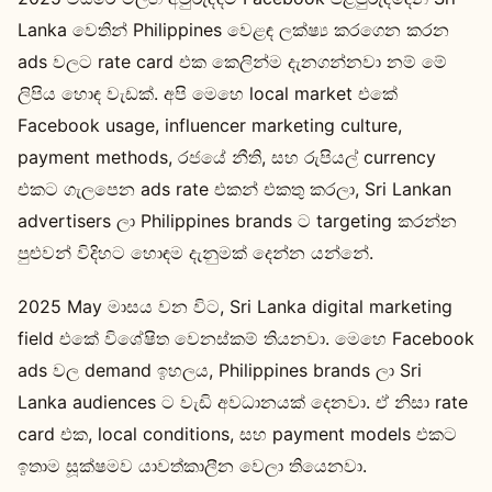
Lanka වෙතින් Philippines වෙළඳ ලක්ෂ්‍ය කරගෙන කරන
ads වලට rate card එක කෙලින්ම දැනගන්නවා නම් මේ
ලිපිය හොඳ වැඩක්. අපි මෙහෙ local market එකේ
Facebook usage, influencer marketing culture,
payment methods, රජයේ නීති, සහ රුපියල් currency
එකට ගැලපෙන ads rate එකන් එකතු කරලා, Sri Lankan
advertisers ලා Philippines brands ට targeting කරන්න
පුළුවන් විදිහට හොඳම දැනුමක් දෙන්න යන්නේ.
2025 May මාසය වන විට, Sri Lanka digital marketing
field එකේ විශේෂිත වෙනස්කම් තියනවා. මෙහෙ Facebook
ads වල demand ඉහලය, Philippines brands ලා Sri
Lanka audiences ට වැඩි අවධානයක් දෙනවා. ඒ නිසා rate
card එක, local conditions, සහ payment models එකට
ඉතාම සූක්ෂමව යාවත්කාලීන වෙලා තියෙනවා.