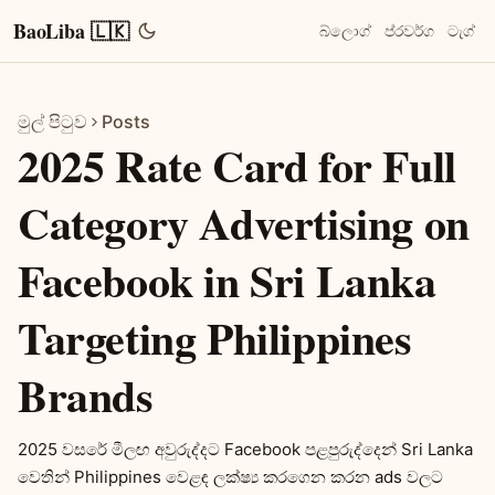
BaoLiba 🇱🇰
බ්ලොග්
ප්රවර්ග
ටැග්
මුල් පිටුව
Posts
2025 Rate Card for Full
Category Advertising on
Facebook in Sri Lanka
Targeting Philippines
Brands
2025 වසරේ මීලඟ අවුරුද්දට Facebook පළපුරුද්දෙන් Sri Lanka
වෙතින් Philippines වෙළඳ ලක්ෂ්‍ය කරගෙන කරන ads වලට