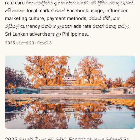
rate card එක කෙලින්ම දැනගන්නවා නම් මේ ලිපිය හොඳ වැඩක්.
අපි මෙහෙ local market එකේ Facebook usage, influencer
marketing culture, payment methods, රජයේ නීති, සහ
රුපියල් currency එකට ගැලපෙන ads rate එකන් එකතු කරලා,
Sri Lankan advertisers ලා Philippines...
2025 වෙසක් 23
·
විනාඩි 3
2025 වසරේ මීලඟ අවුරුද්දට Facebook පළපුරුද්දෙන් Sri