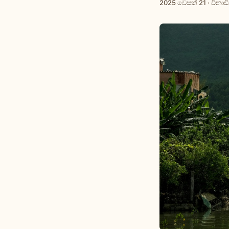
2025 වෙසක් 21
·
විනාඩි