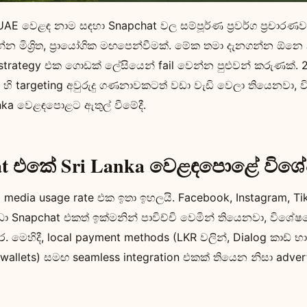
UAE වෙළඳ නාම සඳහා Snapchat වල සම්පූර්ණ ප්‍රවර්ග ප්‍රචාරණව
න මිශ්‍රිත, ප්‍රායෝගික මඟපෙන්වීමක්. මේක තමා දැනගන්න ඕනෙ
g strategy එක ගොඩක් ලේසියෙන් fail වෙන්න පුළුවන් කරුණක්. 
 හි targeting අවුරුදු ගණනාවකටත් වඩා වැඩි වෙලා තියෙනවා,
nka වෙළඳපොළට ඇතුල් වීමේදී.
at එකේ Sri Lanka වෙළඳපොළේ විශ
al media usage rate එක ඉතා ඉහලයි. Facebook, Instagram, T
ා Snapchat එකත් ඉක්මනින් පාවිච්චි වෙමින් තියෙනවා, විශේ
ර. මෙහිදී, local payment methods (LKR වලින්, Dialog කාඩ්
wallets) සමඟ seamless integration එකක් තියෙන නිසා advert