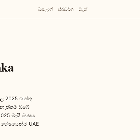
බ්ලොග්
ප්රවර්ග
ටැග්
nka
ල 2025 ගාස්තු
 නැත්තම් ඔබේ
2025 මැයි මාසය
 විශේෂයෙන්ම UAE