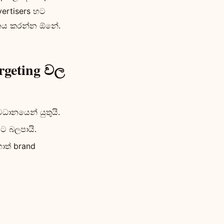
ertisers හට
ගමනය කරන්න ඕනේ.
rgeting වල
වධානයෙන් යුතුයි.
ට බලපායි.
ත් brand