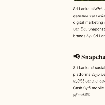
Sri Lanka වෙතින් 
අනුපාතය ගැන මෙන්
digital marketin
වන විට, Snapchat
brands වල Sri La
📢 Snapch
Sri Lanka හි soci
platforms වලට වඩ
හැවිරිදි ජනතාව අත
Cash වැනි mobile 
සුවිශේෂීයි.