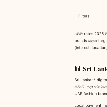
Filters
මෙම rates 2025 
brands සඳහා targe
(interest, locatio
📊 Sri Lan
Sri Lanka හි dig
ඒවාට. උදාහරණයක් 
UAE fashion bran
Local payment me