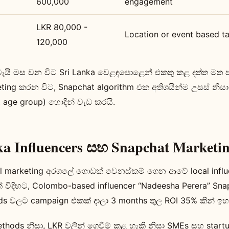
600,000
engagement
LKR 80,000 -
Location or event based t
120,000
මැයි මස වන විට Sri Lanka වෙළඳපොළෙන් එකතු කළ දත්ත මත 
ting කරන විට, Snapchat algorithm එක අතිශයින්ම උසස් නිසා 
n, age group) හොඳින් වැඩ කරයි.
ka Influencers සහ Snapchat Marketi
ital marketing අරගලේ ගොඩක් වෙනස්කම් ගෙන ආවේ local infl
විදිහට, Colombo-based influencer “Nadeesha Perera” Snap
ds වලට campaign එකක් දාලා 3 months තුල ROI 35% කින් ඉහළ 
thods නිසා, LKR වලින් ගෙවීම් කළ හැකි නිසා SMEs සහ start