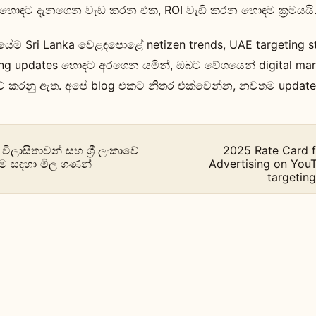
ේද හොඳට දැනගෙන වැඩ කරන එක, ROI වැඩි කරන හොඳම ක්‍රමයයි
ේම Sri Lanka වෙළඳපොළේ netizen trends, UAE targeting s
ing updates හොඳට අරගෙන යමින්, ඔබට වේගයෙන් digital mar
දව් කරනු ඇත. අපේ blog එකට නිතර එක්වෙන්න, නවතම update
ිලාසිතාවන් සහ ශ්‍රී ලංකාවේ
2025 Rate Card f
ම සඳහා මිල ගණන්
Advertising on YouT
targetin