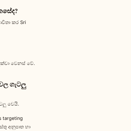
කෙසේද?
ාවිතා කර Sri
දක්වා වෙනස් වේ.
 වල ගැටලු
ටලු වෙයි.
 targeting
්තු අනුපාත හා