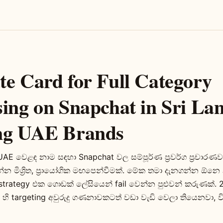
te Card for Full Category
sing on Snapchat in Sri La
ng UAE Brands
UAE වෙළඳ නාම සඳහා Snapchat වල සම්පූර්ණ ප්‍රවර්ග ප්‍රචාරණව
න මිශ්‍රිත, ප්‍රායෝගික මඟපෙන්වීමක්. මේක තමා දැනගන්න ඕනෙ
g strategy එක ගොඩක් ලේසියෙන් fail වෙන්න පුළුවන් කරුණක්. 
 හි targeting අවුරුදු ගණනාවකටත් වඩා වැඩි වෙලා තියෙනවා,