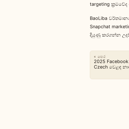
targeting ක්‍රමව
BaoLiba වර්තමානය
Snapchat market
දියුණු කරගන්න උ
« පෙර
2025 Facebook ව
Czech වෙළඳ නා