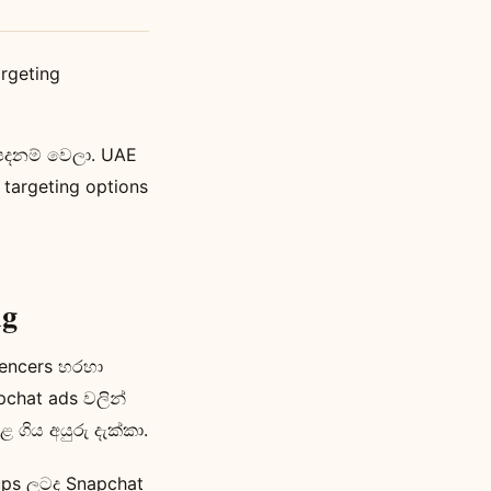
argeting
පදනම් වෙලා. UAE
targeting options
ng
uencers හරහා
chat ads වලින්
ගිය අයුරු දැක්කා.
ups ලටද Snapchat