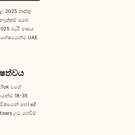
ල 2025 ගාස්තු
 නැත්තම් ඔබේ
2025 මැයි මාසය
 විශේෂයෙන්ම UAE
ේෂත්වය
ikTok වගේ
ෂයෙන්ම 18-35
 භාවිතයෙන් හෝ eZ
isers ලට ගෙවීම්