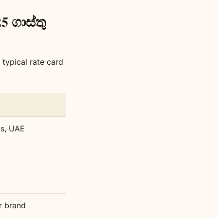
5 ගාස්තු
ypical rate card
s, UAE
or brand