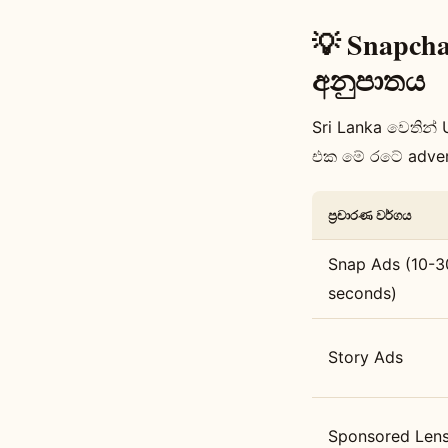
💡 Snapcha
අනුපාතය
Sri Lanka වෙතින්
එක මේ රටේ adver
ප්‍රචාරණ වර්ගය
Snap Ads (10-3
seconds)
Story Ads
Sponsored Len