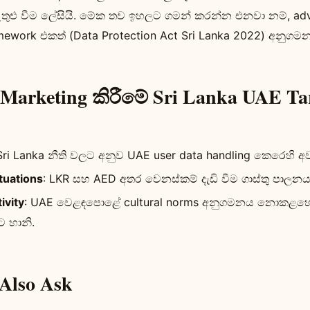
තුළු වීම ලේසියි. මේක තව ඉහලට ගමන් කරන්න එනවා නම්, adv
ramework එකත් (Data Protection Act Sri Lanka 2022) අනු
 Marketing කිරීමේ Sri Lanka UAE Ta
 Sri Lanka නීති වලට අනුව UAE user data handling කෙරෙහි අ
tuations
: LKR සහ AED අතර වෙනස්කම් දැඩි වීම ගාස්තු පාලනය
ivity
: UAE වෙළඳපොළේ cultural norms අනුගමනය නොකළහො
ට හානි.
 Also Ask