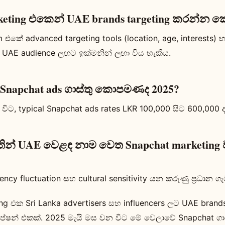
keting එකෙන් UAE brands targeting කරන්න 
 එකේ advanced targeting tools (location, age, interests) භ
s UAE audience ලඟට ඉක්මනින් ලඟා විය හැකිය.
 Snapchat ads ගාස්තු කොපමණද 2025?
විට, typical Snapchat ads rates LKR 100,000 සිට 600,000 
තින් UAE වෙළඳ නාම වෙත Snapchat marketing
ency fluctuation සහ cultural sensitivity යන කරුණු ප්‍රධාන ගැ
ng එක Sri Lanka advertisers සහ influencers ලට UAE brands
ෂන් එකක්. 2025 මැයි මස වන විට මේ වෙලාවේ Snapchat ගාස