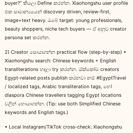
buyer?” කියලා Define කරන්න. Xiaohongshu user profile
එක සාමාන්‍යයෙන් discovery driven, review-first,
image+text heavy. ඔබේ target: young professionals,
beauty shoppers, niche tech buyers — ඒ අනුව creator
persona set කරන්න.
2) Creator සොයාගන්න practical flow (step-by-step) •
Xiaohongshu search: Chinese keywords + English
transliterations හදලා try කරන්න. ඔ්ක්කෝම creators
Egypt-related posts publish කරනවා නම් #EgyptTravel
/ localized tags, Arabic transliteration tags, හෝ
diaspora Chinese travellers tagging Egypt locations
වලින් හොයාගන්න. (Tip: use both Simplified Chinese
keywords and English tags.)
• Local Instagram/TikTok cross-check: Xiaohongshu