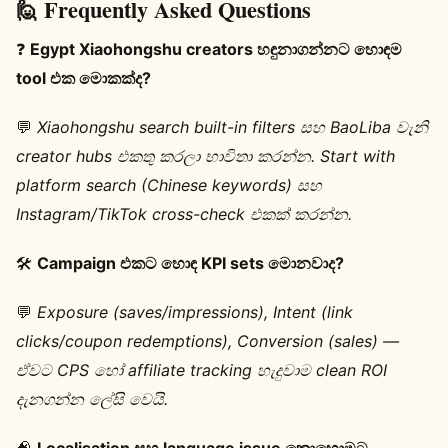
🙋 Frequently Asked Questions
❓
Egypt Xiaohongshu creators හඳුනාගන්නට හොඳම
tool එක මොකක්ද?
💬
Xiaohongshu search built-in filters සහ BaoLiba වැනි
creator hubs එකතු කරලා භාවිතා කරන්න. Start with
platform search (Chinese keywords) සහ
Instagram/TikTok cross-check එකක් කරන්න.
🛠️
Campaign එකට හොඳ KPI sets මොනවාද?
💬
Exposure (saves/impressions), Intent (link
clicks/coupon redemptions), Conversion (sales) —
ඒවට CPS හෝ affiliate tracking හැදුවාම clean ROI
දැනගන්න ලේසි වෙයි.
🧠
Localisation සහ language issue කොහොමට