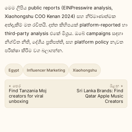
මෙම ලිපිය public reports (EINPresswire analysis,
Xiaohongshu COO Kenan 2024) සහ නිර්මාණාත්මක
අත්දැකීම් මත රචිතයි. දත්ත කිහිපයක් platform-reported හා
third-party analysis එකේ මිශ්‍රය. ඔබේ campaigns සඳහා
නිශ්චිත නීති, දේශීය ප්‍රතිපත්ති, සහ platform policy නැවත
පරීක්ෂා කිරීම වග බලාගන්න.
Egypt
Influencer Marketing
Xiaohongshu
« පෙර
ඊළඟ »
Find Tanzania Moj
Sri Lanka Brands: Find
creators for viral
Qatar Apple Music
unboxing
Creators