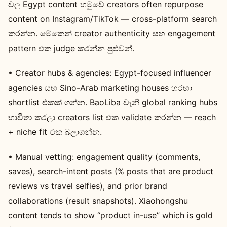
වල Egypt content හමුවේ creators often repurpose
content on Instagram/TikTok — cross-platform search
කරන්න. මේකෙන් creator authenticity සහ engagement
pattern එක judge කරන්න පුළුවන්.
• Creator hubs & agencies: Egypt-focused influencer
agencies සහ Sino-Arab marketing houses හරහා
shortlist එකක් ගන්න. BaoLiba වැනි global ranking hubs
භාවිතා කරලා creators list එක validate කරන්න — reach
+ niche fit එක බලාගන්න.
• Manual vetting: engagement quality (comments,
saves), search-intent posts (% posts that are product
reviews vs travel selfies), and prior brand
collaborations (result snapshots). Xiaohongshu
content tends to show “product in-use” which is gold