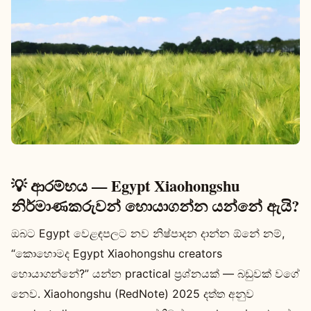
💡 ආරම්භය — Egypt Xiaohongshu
නිර්මාණකරුවන් හොයාගන්න යන්නේ ඇයි?
ඔබට Egypt වෙළඳපලට නව නිෂ්පාදන දාන්න ඕනේ නම්,
“කොහොමද Egypt Xiaohongshu creators
හොයාගන්නේ?” යන්න practical ප්‍රශ්නයක් — බඩුවක් වගේ
නෙව. Xiaohongshu (RedNote) 2025 දත්ත අනුව