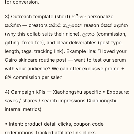
for conversion.
3) Outreach template (short) හරියට personalize
කරන්න — creators තමාට ගැලපෙන reason එකක් දෙන්න
(why this collab suits their niche), ලාභය (commission,
gifting, fixed fee), and clear deliverables (post type,
length, tags, tracking link). Example line: “I loved your
Cairo skincare routine post — want to test our serum
with your audience? We can offer exclusive promo +
8% commission per sale.”
4) Campaign KPIs — Xiaohongshu specific • Exposure:
saves / shares / search impressions (Xiaohongshu
internal metrics)
• Intent: product detail clicks, coupon code
redemptions, tracked affiliate link clicks