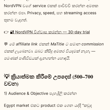
NordVPN වගේ service එකක් පාවිච්චි කරන්න අමතක
කරන්න එපා. Privacy, speed, සහ streaming access
තුනම වැදගත්.
👉
🔐 NordVPN විශ්වාස කරන්න — 30-day trial
💬
මේ affiliate link එකක්: MaTitie ට සමාන commission
එකක් ලැබෙනවා. ඔබට කිසිදු අමතර වියදමක් නැහැ —
පමණක් පණිවිඩයක් දැනගන්න හොඳයි.
💡 ක්‍රියාත්මක කිරීමේ උපදෙස් (500–700
වචන)
1) Audience & Objective පැහැදිලි කරන්න
Egypt market එකට product එක ගෙන යද්දි “කවුද