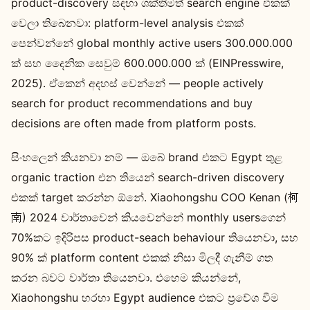
product-discovery සඳහා ශක්තිමත් search engine එකක්
වෙලා තිබෙනවා: platform-level analysis එකක්
පෙන්වන්නේ global monthly active users 300.000.000
ක් සහ දෛනික සෙවුම් 600.000.000 ක් (EINPresswire,
2025). ඒකෙන් අදහස් වෙන්නේ — people actively
search for product recommendations and buy
decisions are often made from platform posts.
සිංහලෙන් කියනවා නම් — ඔබේ brand එකට Egypt තුළ
organic traction එන තියෙන් search-driven discovery
එකක් target කරන්න ඕනේ. Xiaohongshu COO Kenan (柯
南) 2024 වාර්තාවෙන් කියවෙන්නේ monthly usersගෙන්
70%කට ඉදිරිපස product-seach behaviour තියෙනවා, සහ
90% ක් platform content එකක් නිසා මිලදී ගැනීම් ගත
කරන බවට වාර්තා තියෙනවා. එහෙම කියන්නේ,
Xiaohongshu හරහා Egypt audience එකට ප්‍රවේශ වීම