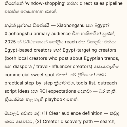
කියන්නේ ‘window-shopping’ හරහා direct sales pipeline
එකක්ම ගොඩනඟන එකක්.
නමුත් ප්‍රශ්නය විශේෂයි — Xiaohongshu සහ Egypt?
Xiaohongshu primary audience චීන භාෂිකයින් වුණත්,
2025 න් වර්ධනයෙන් ගෝලීය reach එක විශාලයි; එනිසා
Egypt-based creators හෝ Egypt-targeting creators
(both local creators who post about Egyptian trends,
සහ diaspora / travel-influencer creators) සොයාගැනීම
commercial sweet spot එකක්. මේ ලිපියෙන් ඔබට
practical step-by-step ක්‍රියාමාර්ග, tools-list, outreach
script ideas සහ ROI expectations දෙනවා — බර නැති,
ක්‍රියාත්මක කළ හැකි playbook එකක්.
ඔයාලට අවශ්‍ය දේ: (1) Clear audience definition — කවුද
ඔබට සෙව්වට, (2) Creator discovery path — search,