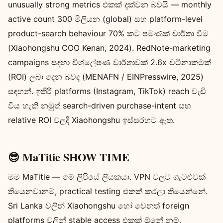
unusually strong metrics එකක් දක්වන බවයි — monthly
active count 300 මිලියන (global) සහ platform-level
product-search behaviour 70% කට පමණක් වාර්තා වීම
(Xiaohongshu COO Kenan, 2024). RedNote-marketing
campaigns සඳහා විශ්ලේෂණ වාර්තාවක් 2.6x වටිනාකමක්
(ROI) ලබා දෙන බවද (MENAFN / EINPresswire, 2025)
සඳහන්. ඉතිරි platforms (Instagram, TikTok) reach වැඩි
විය හැකි නමුත් search-driven purchase-intent සහ
relative ROI වලදී Xiaohongshu ඉස්සරහට ඇත.
😎 MaTitie SHOW TIME
මම MaTitie — මේ ලිපියේ ලියකයා. VPN වලට ගැටළුවක්
තියෙනවානම්, practical testing එකක් කරලා තියෙන්නේ.
Sri Lanka වලින් Xiaohongshu හෝ වෙනත් foreign
platforms වලින් stable access එකක් ඕනේ නම්,