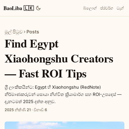
BaoLiba 🇱🇰
බ්ලොග්
ප්රවර්ග
ටැග්
මුල් පිටුව
Posts
Find Egypt
Xiaohongshu Creators
— Fast ROI Tips
ශ‍්‍රී ලාංකිකයින්ට: Egypt හි Xiaohongshu (RedNote)
නිර්මාණකරුවන් සොයා නිශ්චිත ක්‍රියාමාර්ග සහ ROI-උපදෙස් —
දැනටමත් 2025 දත්ත අනුව.
2025 නිකිණි 21
·
විනාඩි 6