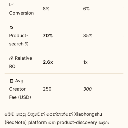
📈
8%
6%
7
Conversion
🔁
Product-
70%
35%
4
search %
💰 Relative
2.6x
1x
1.
ROI
🧾 Avg
Creator
250
300
2
Fee (USD)
මෙම සෙසු වගුවෙන් පෙන්නන්නේ Xiaohongshu
(RedNote) platform එක product-discovery සඳහා