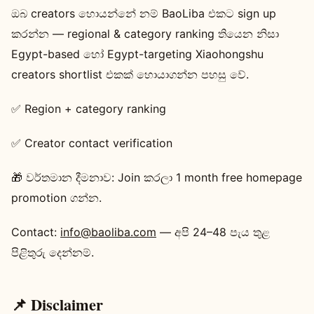
ඔබ creators හොයන්නේ නම් BaoLiba එකට sign up
කරන්න — regional & category ranking තියෙන නිසා
Egypt-based හෝ Egypt-targeting Xiaohongshu
creators shortlist එකක් හොයාගන්න පහසු වේ.
✅ Region + category ranking
✅ Creator contact verification
🎁 වර්තමාන දීමනාව: Join කරලා 1 month free homepage
promotion ගන්න.
Contact:
info@baoliba.com
— අපි 24–48 පැය තුළ
පිළිතුරු දෙන්නම්.
📌 Disclaimer