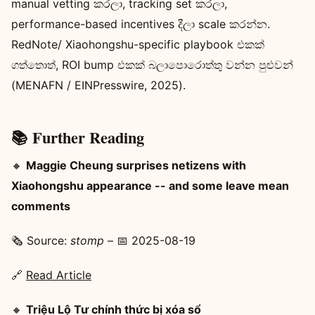
manual vetting කරලා, tracking set කරලා,
performance-based incentives දීලා scale කරන්න.
RedNote/ Xiaohongshu-specific playbook එකක්
ගත්තොත්, ROI bump එකක් බලාපොරොත්තු වන්න පුළුවන්
(MENAFN / EINPresswire, 2025).
📚 Further Reading
🔸
Maggie Cheung surprises netizens with
Xiaohongshu appearance -- and some leave mean
comments
🗞️ Source:
stomp
– 📅 2025-08-19
🔗
Read Article
🔸
Triệu Lộ Tư chính thức bị xóa sổ