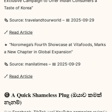
Exclusive Campaign to Offer Indian Consumers a
Taste of Korea”
🗞️ Source: travelandtourworld – 📅 2025-09-29
🔗
Read Article
🔸 “Noromega’s Fourth Showcase at Vitafoods, Marks
a New Chapter in Global Expansion”
🗞️ Source: manilatimes – 📅 2025-09-29
🔗
Read Article
😅 A Quick Shameless Plug (ඔයාව කමක්
නෑනම්)
ඔයා Facebook, TikTok හෝ YouTube campaign කරනවා