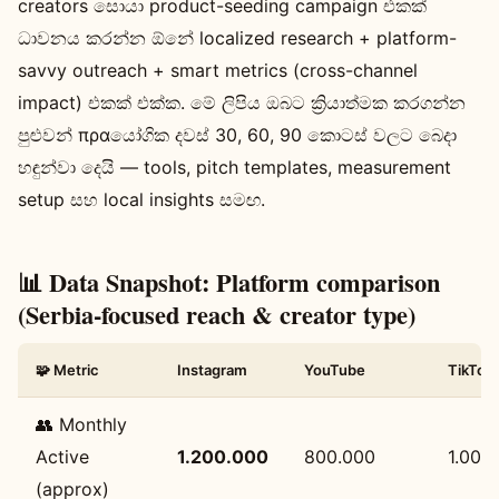
creators සොයා product-seeding campaign එකක්
ධාවනය කරන්න ඕනේ localized research + platform-
savvy outreach + smart metrics (cross-channel
impact) එකක් එක්ක. මේ ලිපිය ඔබට ක්‍රියාත්මක කරගන්න
පුළුවන් πραයෝගික දවස් 30, 60, 90 කොටස් වලට බෙදා
හඳුන්වා දෙයි — tools, pitch templates, measurement
setup සහ local insights සමඟ.
📊 Data Snapshot: Platform comparison
(Serbia-focused reach & creator type)
🧩 Metric
Instagram
YouTube
TikTok
👥 Monthly
Active
1.200.000
800.000
1.000
(approx)