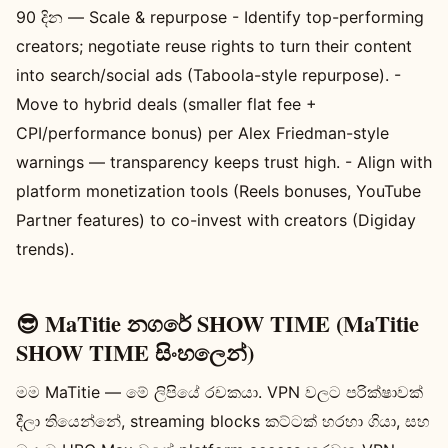
90 දින — Scale & repurpose - Identify top-performing
creators; negotiate reuse rights to turn their content
into search/social ads (Taboola-style repurpose). -
Move to hybrid deals (smaller flat fee +
CPI/performance bonus) per Alex Friedman-style
warnings — transparency keeps trust high. - Align with
platform monetization tools (Reels bonuses, YouTube
Partner features) to co-invest with creators (Digiday
trends).
😎 MaTitie නගරේ SHOW TIME (MaTitie
SHOW TIME සිංහලෙන්)
මම MaTitie — මේ ලිපියේ රචකයා. VPN වලට පරික්ෂාවක්
දීලා තියෙන්නේ, streaming blocks කට්ටක් හරහා ගියා, සහ