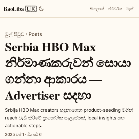
BaoLiba 🇱🇰
බ්ලොග්
ප්රවර්ග
ටැග්
මුල් පිටුව
Posts
Serbia HBO Max
නිර්මාණකරුවන් සොයා
ගන්නා ආකාරය —
Advertiser සදහා
Srbija HBO Max creators හඳුනාගෙන product-seeding මගින්
reach වැඩි කිරීමේ ප්‍රායෝගික සැලැස්මක්, local insights සහ
actionable steps.
2025 වප් 1
·
විනාඩි 6