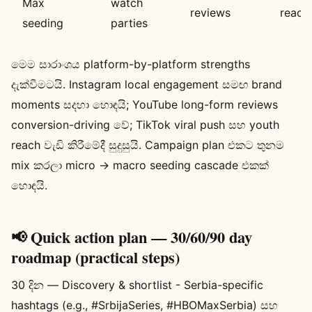
Max
watch
reviews
react
seeding
parties
මෙම සාරාංශය platform-by-platform strengths
දැක්වීමටයි. Instagram local engagement සමඟ brand
moments සදහා හොඳයි; YouTube long-form reviews
conversion-driving වේ; TikTok viral push සහ youth
reach වැඩි කිරීමේදී සුදුසුයි. Campaign plan එකට තුනම
mix කරලා micro → macro seeding cascade එකක්
හොඳයි.
📢 Quick action plan — 30/60/90 day
roadmap (practical steps)
30 දින — Discovery & shortlist - Serbia-specific
hashtags (e.g., #SrbijaSeries, #HBOMaxSerbia) සහ