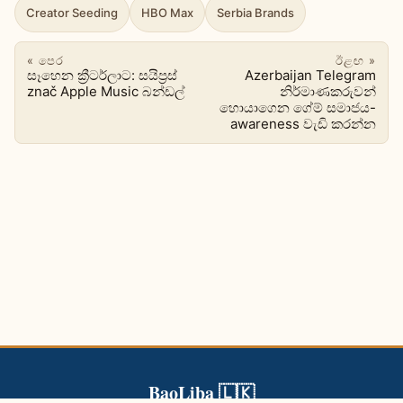
Creator Seeding
HBO Max
Serbia Brands
« පෙර
ඊළඟ »
සෑහෙන ක්‍රීටර්ලාට: සයිප්‍රස්
Azerbaijan Telegram
znač Apple Music බන්ඩල්
නිර්මාණකරුවන්
හොයාගෙන ගේම් සමාජය-
awareness වැඩි කරන්න
BaoLiba 🇱🇰