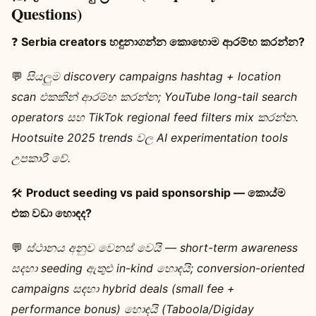
Questions)
❓
Serbia creators හඳුනාගන්න කොහොම ආරම්භ කරන්න?
💬
සියලුම discovery campaigns hashtag + location
scan එකකින් ආරම්භ කරන්න; YouTube long-tail search
operators සහ TikTok regional feed filters mix කරන්න.
Hootsuite 2025 trends වල AI experimentation tools
උපකාරී වේ.
🛠️
Product seeding vs paid sponsorship — කොය්ම
එක වඩා හොඳද?
💬
ස්ථානය අනුව වෙනස් වෙයි — short-term awareness
සදහා seeding ඇතුළු in-kind හොඳයි; conversion-oriented
campaigns සඳහා hybrid deals (small fee +
performance bonus) හොඳයි (Taboola/Digiday