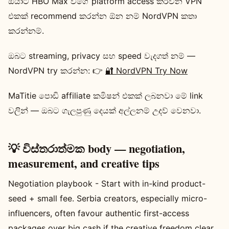
ඔයාට HBO Max වගේ platform access කරවන VPN
එකක් recommend කරන්න ඕන නම් NordVPN කතා
කරන්නම්.
ඔබට streaming, privacy සහ speed වැදගත් නම් —
NordVPN try කරන්න: 👉
🔐 NordVPN Try Now
MaTitie පොඩි affiliate කමිෂන් එකක් ලබනවා මේ link
වලින් — ඔබට ගැලපුණු දෙයක් අල්ලනම් උදව් වෙනවා.
💡 විස්තරාත්මක body — negotiation,
measurement, and creative tips
Negotiation playbook - Start with in-kind product-
seed + small fee. Serbia creators, especially micro-
influencers, often favour authentic first-access
packages over big cash if the creative freedom clear.