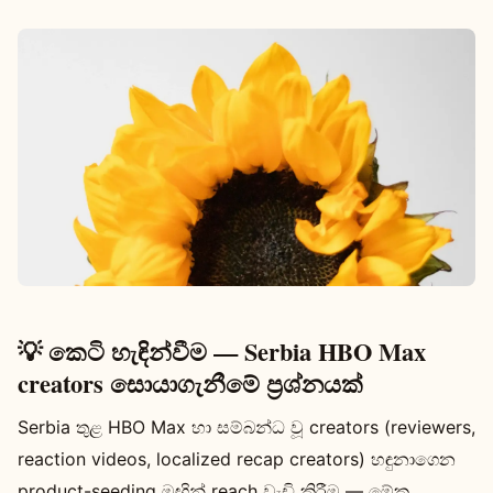
💡 කෙටි හැඳින්වීම — Serbia HBO Max
creators සොයාගැනීමේ ප්‍රශ්නයක්
Serbia තුළ HBO Max හා සම්බන්ධ වූ creators (reviewers,
reaction videos, localized recap creators) හඳුනාගෙන
product-seeding මඟින් reach වැඩි කිරීම — මේක