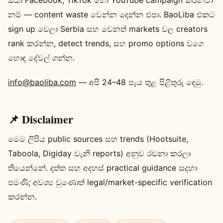
නම් — content waste වෙන්න දෙන්න එපා. BaoLiba එකට
sign up වෙලා Serbia සහ වෙනත් markets වල creators
rank කරන්න, detect trends, සහ promo options වගෙ
හොඳ දේවල් ගන්න.
info@baoliba.com
— අපි 24–48 පැය තුළ පිළිතුරු දෙමු.
📌 Disclaimer
මෙම ලිපිය public sources සහ trends (Hootsuite,
Taboola, Digiday වැනි reports) අනුව රචනා කරලා
තියෙන්නේ. දත්ත සහ අදහස් practical guidance සදහා
පමණි; අවශ්‍ය වුණොත් legal/market-specific verification
කරන්න.