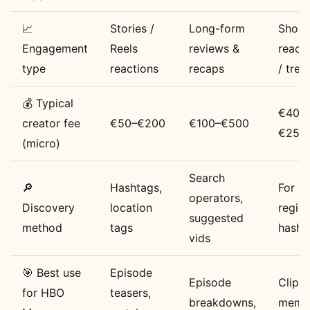
📈
Stories /
Long-form
Short
Engagement
Reels
reviews &
react
type
reactions
recaps
/ tren
💰 Typical
€40–
creator fee
€50–€200
€100–€500
€250
(micro)
Search
🔎
Hashtags,
For yo
operators,
Discovery
location
region
suggested
method
tags
hasht
vids
🎯 Best use
Episode
Episode
Clips,
for HBO
teasers,
breakdowns,
meme