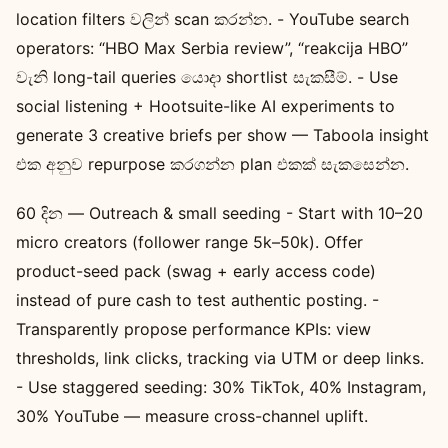
location filters වලින් scan කරන්න. - YouTube search
operators: “HBO Max Serbia review”, “reakcija HBO”
වැනි long-tail queries යොදා shortlist සැකසීම්. - Use
social listening + Hootsuite-like AI experiments to
generate 3 creative briefs per show — Taboola insight
එක අනුව repurpose කරගන්න plan එකක් සැකසෙන්න.
60 දින — Outreach & small seeding - Start with 10–20
micro creators (follower range 5k–50k). Offer
product-seed pack (swag + early access code)
instead of pure cash to test authentic posting. -
Transparently propose performance KPIs: view
thresholds, link clicks, tracking via UTM or deep links.
- Use staggered seeding: 30% TikTok, 40% Instagram,
30% YouTube — measure cross-channel uplift.