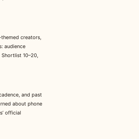
-themed creators,
s: audience
 Shortlist 10–20,
 cadence, and past
arned about phone
 official