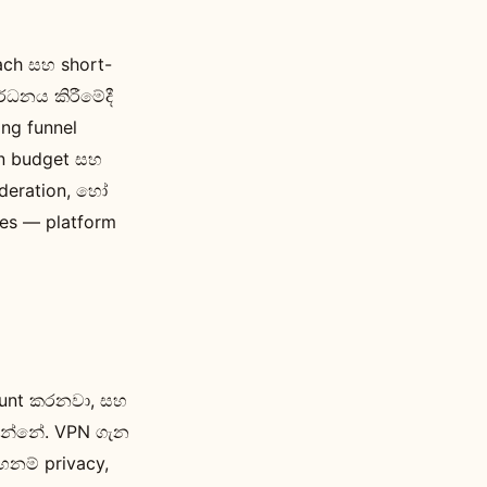
ach සහ short-
ර්ධනය කිරීමේදී
ng funnel
n budget සහ
ideration, හෝ
tes — platform
 hunt කරනවා, සහ
යෙන්නේ. VPN ගැන
ෙනම් privacy,