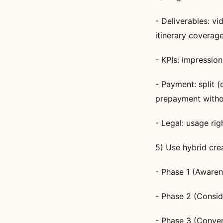
- Deliverables: vi
itinerary coverage
- KPIs: impressio
- Payment: split 
prepayment witho
- Legal: usage rig
5) Use hybrid cre
- Phase 1 (Awaren
- Phase 2 (Conside
- Phase 3 (Conver