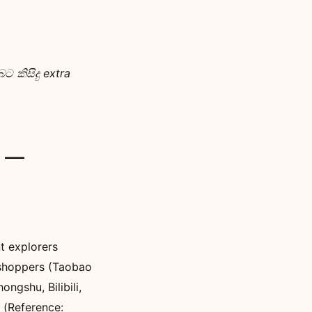
 කිසිදු extra
න —
t explorers
 shoppers (Taobao
ngshu, Bilibili,
 (Reference: