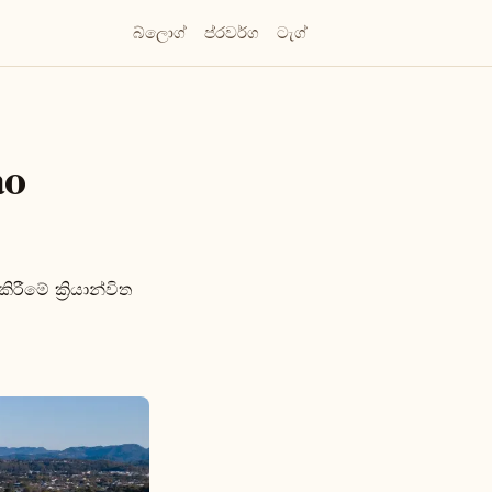
බ්ලොග්
ප්රවර්ග
ටැග්
ao
ීමේ ක්‍රියාන්විත