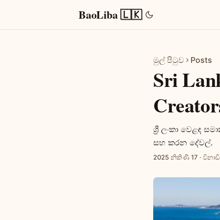
BaoLiba 🇱🇰
මුල් පිටුව
Posts
Sri Lan
Creators
ශ්‍රී ලංකා වෙළඳ ස
සහ කරන දේවල්.
2025 නිකිණි 17
·
විනාඩි