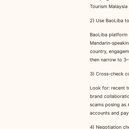
Tourism Malaysia 
2) Use BaoLiba to 
BaoLiba platform 
Mandarin-speaking
country, engagemen
then narrow to 3–
3) Cross-check co
Look for: recent 
brand collaborat
scams posing as A
accounts and pay
4) Negotiation ch