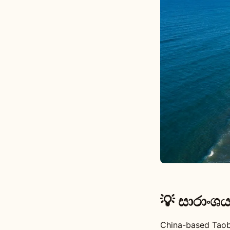
💡 සාරාංශ
China-based Taob