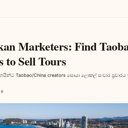
kan Marketers: Find Taob
 to Sell Tours
මානයින්ට Taobao/China creators සොයා ලොකල් සංචාර ප්‍රචාරය කිර
 6