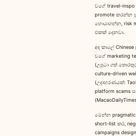
වගේ travel-inspo 
promote කරන්න පු
හොයාගන්න, risk m
එකක් දෙනවා.
අද කාලේ Chinese 
වගේ marketing te
(උපුටා ගත් තොරතු
culture-driven we
(උදාහරණයක්: Taob
platform scams ස
(MacaoDailyTimes
මෙන්න pragmatic
short-list කර, ne
campaigns design