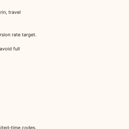
in, travel
sion rate target.
void full
ited-time codes.