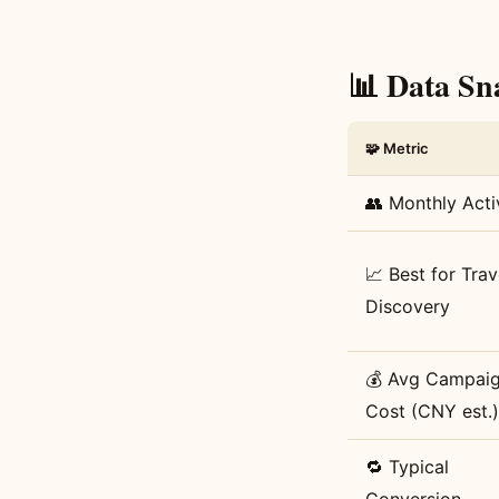
📊 Data Sn
🧩 Metric
👥 Monthly Acti
📈 Best for Trav
Discovery
💰 Avg Campai
Cost (CNY est.)
🔁 Typical