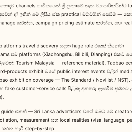
හොඳම channels භාවිතයෙන් ශ්‍රී ලංකාවේ තැන ව්‍යාපාරිකයින්ට lo
ළුවන් ද? ඉතින් මේ ලිපිය ඒක practical මට්ටමින් සෙවීම — ක
anage කරන්න, campaign pricing estimate කරන්න, සහ real
platforms travel discovery සදහා huge role එකක් තියනවා —
ams එම platforms (Xiaohongshu, Bilibili, Dianping) එකට 
රුවෙන්: Tourism Malaysia — reference material). Taobao e
ird-products exhibit වගේ public interest events වලින් me
ao exhibition coverage — The Standard / Novilist / NST)
හ fake customer-service calls පිළිබඳ අනතුරු ඇඟවීම් දක්නට
).
 guide එකක් — Sri Lanka advertisers වගේ ඔබට මේ creat
gotiation, measurement සහ local realities (visa, language, 
 කරන හැටි step-by-step.