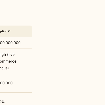
ption C
00.000.000
igh (live
ommerce
ocus)
00.000
0%