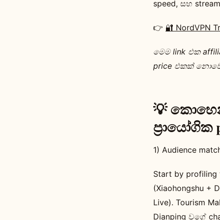
speed, සහ strea
👉
🔐 NordVPN T
මෙම link එක affil
price එකක් නොවෙ
💡 කොහෙන
ප්‍රායෝගික
1) Audience matc
Start by profilin
(Xiaohongshu + Do
Live). Tourism Ma
Dianping වගේ cha