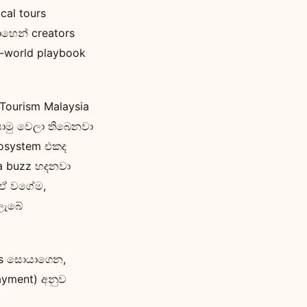
cal tours
ොහෙන් creators
-world playbook
 Tourism Malaysia
යොමු වෙලා තිබෙනවා
cosystem එකද
dia buzz හදනවා
. ඒ වගේම,
 ලැබේ
ors සොයාගෙන,
payment) අනුව