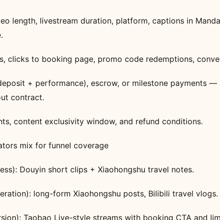
deo length, livestream duration, platform, captions in Mandar
.
ns, clicks to booking page, promo code redemptions, conver
(deposit + performance), escrow, or milestone payments — a
ut contract.
hts, content exclusivity window, and refund conditions.
ators mix for funnel coverage
ess): Douyin short clips + Xiaohongshu travel notes.
ration): long-form Xiaohongshu posts, Bilibili travel vlogs.
sion): Taobao Live-style streams with booking CTA and lim