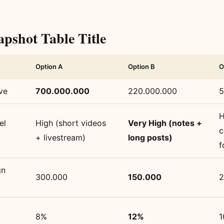
apshot Table Title
Option A
Option B
O
ve
700.000.000
220.000.000
5
H
el
High (short videos
Very High (notes +
c
+ livestream)
long posts)
f
gn
300.000
150.000
2
8%
12%
1