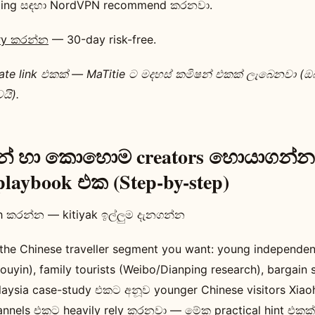
ming සඳහා NordVPN recommend කරනවා.
ry කරන්න
— 30-day risk-free.
iate link එකක් — MaTitie ට මදහස් කමිෂන් එකක් ලැබෙනවා (ඔබට
යි).
් හා කොහොම creators හොයාගන්
 playbook එක (Step-by-step)
h කරන්න — kitiyak ඉල්ලුම දැනගන්න
g the Chinese traveller segment you want: young independen
uyin), family tourists (Weibo/Dianping research), bargain
laysia case-study එකට අනූව younger Chinese visitors Xiaoho
nnels එකට heavily rely කරනවා — මේක practical hint එකක්