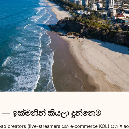
ය — ඉක්මනින් කියලා දුන්නෙම
ao creators (live-streamers සහ e‑commerce KOL) සහ Xia