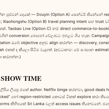
්න පුළුවන් දෙයක් — Douyin (Option A) සෙන්ටර් තියන්නේ re
ට; Xiaohongshu (Option B) travel planning intent සහ trust ව
කක්. Taobao Live (Option C) නම් direct commerce-to-booki
ll මගින් conversion බොහෝ වේලාවට ඉහළට ගිය හැක. Campaig
tation ඔබේ objective අනුව align කරන්න — discovery, cons
sh එකක් ද කියලා සිටීම වැදගත්. (අවධානම: මේ සංඛ්‍යාන estima
තා කරගන්න.)
ie SHOW TIME
ලිපිය ලියපු එකේ author. Netflix binge කරනවා, good deals
ocked” හෝ region-restricted කොටස් ටිකක් explore කරා ති
orms කිහිපයක් Sri Lanka වලත් access issues තියනවනේ. එහ