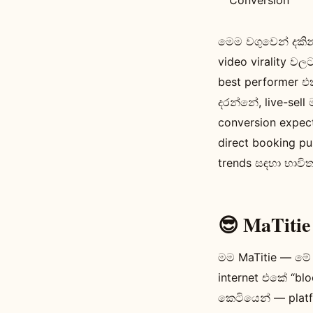
Conversion
මෙම වගුවෙන් දකින
video virality වල
best performer එ
දරන්නේ, live-se
conversion expec
direct booking pu
trends සඳහා භාවි
😎 MaTit
මම MaTitie — මේ 
internet එකේ “bl
කෙටියෙන් — platf