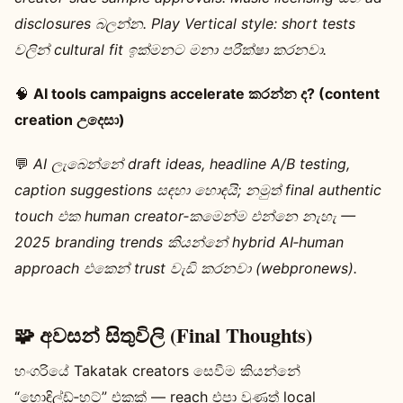
disclosures බලන්න. Play Vertical style: short tests
වලින් cultural fit ඉක්මනට මනා පරීක්ෂා කරනවා.
🧠
AI tools campaigns accelerate කරන්න ද? (content
creation උදෙසා)
💬
AI ලැබෙන්නේ draft ideas, headline A/B testing,
caption suggestions සඳහා හොඳයි; නමුත් final authentic
touch එක human creator‑කමෙන්ම එන්නෙ නැහැ —
2025 branding trends කියන්නේ hybrid AI‑human
approach එකෙන් trust වැඩි කරනවා (webpronews).
🧩 අවසන් සිතුවිලි (Final Thoughts)
හංගරියේ Takatak creators සෙවීම කියන්නේ
“හොඳිල්ඩ්‑හට්” එකක් — reach එපා වුණත් local