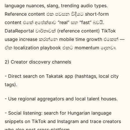
language nuances, slang, trending audio types.
Reference content එක පවසන විදියට short‑form
content එකේ අපේක්ෂාව “real” සහ “fast” බවයි.
DataReportal වාර්තාවක් (reference content) TikTok
usage increase කරන්නෙ mobile time growth එකෙන් —
ඒක localization playbook එකට momentum දෙනවා.
2) Creator discovery channels
- Direct search on Takatak app (hashtags, local city
tags).
- Use regional aggregators and local talent houses.
- Social listening: search for Hungarian language
snippets on TikTok and Instagram and trace creators
who also post cross‑platform.