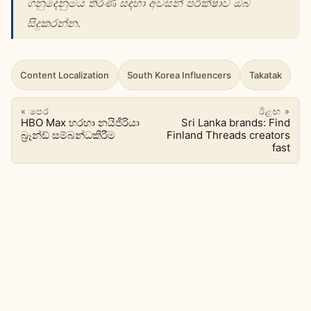
ගනුදෙනුමය තීරණ සඳහා අවසන් පරීක්ෂාව ඔබ
සිදුකරන්න.
Content Localization
South Korea Influencers
Takatak
« පෙර
ඊළඟ »
HBO Max හරහා නයිජීරියා
Sri Lanka brands: Find
බ්‍රෑන්ඩ් සම්බන්ධකිරීම
Finland Threads creators
fast