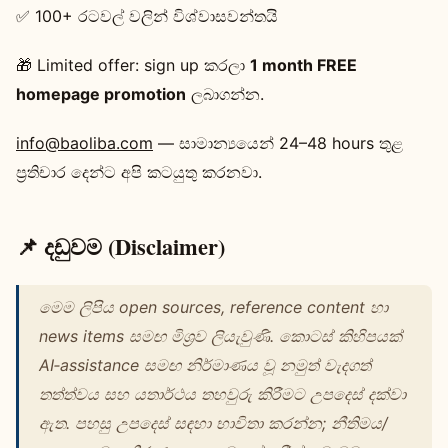
✅ 100+ රටවල් වලින් විශ්වාසවන්තයි
🎁 Limited offer: sign up කරලා
1 month FREE
homepage promotion
ලබාගන්න.
info@baoliba.com
— සාමාන්‍යයෙන් 24–48 hours තුළ
ප්‍රතිචාර දෙන්ට අපි කටයුතු කරනවා.
📌 දඩුවම (Disclaimer)
මෙම ලිපිය open sources, reference content හා
news items සමඟ මිශ්‍රව ලියැවුණි. කොටස් කිහිපයක්
AI‑assistance සමඟ නිර්මාණය වූ නමුත් වැදගත්
තත්ත්වය සහ යතාර්ථය තහවුරු කිරීමට උපදෙස් දක්වා
ඇත. පහසු උපදෙස් සඳහා භාවිතා කරන්න; නීතිමය/