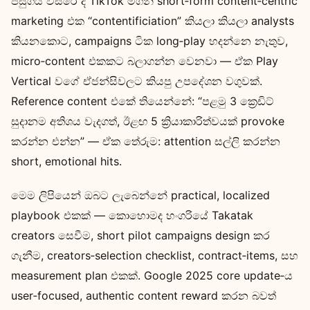
පසුගිය වසරේ දී TikTok මගින් short‑form content‑centric
marketing එක “contentificiation” කියලා කියලා analysts
කියනකොට, campaigns ටික long‑play හදන්නෙ නැතුව,
micro‑content එකකට බලාගන්න වෙනවා — ඒක Play
Vertical වගේ ඒජන්සිවලට කියපු උපදේශන වගුවක්.
Reference content එකේ තියෙන්නේ: “පළමු 3 ක්‍රෙඩිට්
සුදානම අතිශය වැදගත්, ඊළඟ 5 ක්‍රියාකාරිත්වයක් provoke
කරන්න එන්න” — ඒක තේරුම: attention සල්ලි කරන්න
short, emotional hits.
මෙම ලිපියෙන් ඔබට ලැබෙන්නේ practical, localized
playbook එකක් — කොහොමද හංගරියේ Takatak
creators සෙවීම, short pilot campaigns design කර
ගැනීම, creators‑selection checklist, contract‑items, සහ
measurement plan එකක්. Google 2025 core update‑ය
user‑focused, authentic content reward කරන බවත්