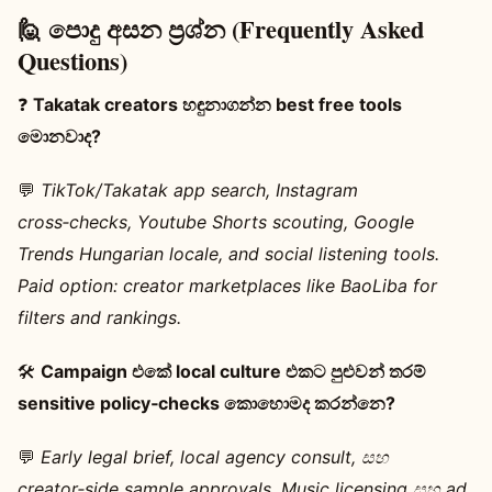
🙋 පොදු අසන ප්‍රශ්න (Frequently Asked
Questions)
❓
Takatak creators හඳුනාගන්න best free tools
මොනවාද?
💬
TikTok/Takatak app search, Instagram
cross‑checks, Youtube Shorts scouting, Google
Trends Hungarian locale, and social listening tools.
Paid option: creator marketplaces like BaoLiba for
filters and rankings.
🛠️
Campaign එකේ local culture එකට පුළුවන් තරම්
sensitive policy‑checks කොහොමද කරන්නෙ?
💬
Early legal brief, local agency consult, සහ
creator‑side sample approvals. Music licensing සහ ad