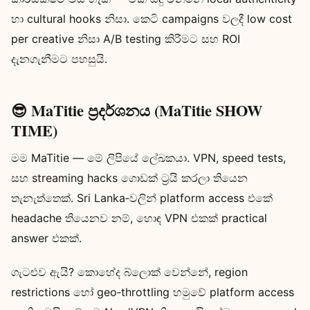
හා cultural hooks නිසා. කෙටි campaigns වලදී low cost
per creative නිසා A/B testing කිරීමට සහ ROI
දැනගැනීමට පහසුයි.
😎 MaTitie ප්‍රදර්ශනය (MaTitie SHOW
TIME)
මම MaTitie — මේ ලිපියේ ලේඛකයා. VPN, speed tests,
සහ streaming hacks ගොඩක් ට්‍රයි කරලා තියෙන
තැනැත්තෙක්. Sri Lanka‑වලින් platform access එකේ
headache තියෙනව නම්, හොඳ VPN එකක් practical
answer එකක්.
ගැටළුව ඇයි? කොහේද බ්ලොක් වෙන්නේ, region
restrictions හෝ geo‑throttling හමුවේ platform access