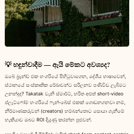
💡 හඳුන්වාදීම — ඇයි මේකට අවශ්‍යද?
ඔබේ බ්‍රෑන්ඩ් එක හංගරියේ පිහිටුවාගෙන, දේශීය භාෂාවෙන්,
ස්ථානයේ සංස්කෘතික රේඛාවන්ට සරිලනව පණිවිඩ ලැබීමට
උනන්දුද? Takatak වැනි ස්මාර්ට්, හරිත අළුත් short‑video
ප්ලැට්ෆෝම් හංගරියේ ෆෑන්‑බේස් එකක් ගොඩනගනවා නම්,
නිර්මාණකරුවන් (creators) හම්බන්තොට සොයා ගැනීමේ
හැකියාව ඔබට ROI දියුණු කරන්න පුළුවන්.