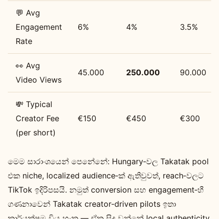
💬 Avg
Engagement
6%
4%
3.5%
Rate
👀 Avg
45.000
250.000
90.000
Video Views
💸 Typical
Creator Fee
€150
€450
€300
(per short)
මෙම සාරාංශයෙන් පෙනේනේ: Hungary‑වල Takatak pool
එක niche, localized audience‑ක් ඇතිවුවත්, reach‑වලට
TikTok ඉදිරිපසයි. නමුත් conversion සහ engagement‑හී
ගණනාවෙන් Takatak creator‑driven pilots ඉතා
කාර්යක්ෂම විය හැක — ඒක සිදු වන්නේ local authenticity