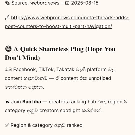
🗞️ Source:
webpronews
– 📅 2025-08-15
🔗
https://www.webpronews.com/meta-threads-adds-
post-counters-to-boost-multi-part-navigation/
😅 A Quick Shameless Plug (Hope You
Don’t Mind)
ඔබ Facebook, TikTok, Takatak වැනි platform වල
content හදනවානම් — ඒ content එක unnoticed
නොවන්න දෙන්න.
🔥 Join
BaoLiba
— creators ranking hub එක, region &
category අනුව creators spotlight කරන්නේ.
✅ Region & category අනුව ranked