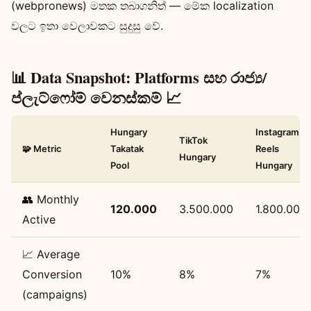
(webpronews) මතක තබාගනිත් — මේක localization
වලට ඉතා වෙලාවකට සුදුසු වේ.
📊 Data Snapshot: Platforms සහ රාජ්‍ය/
ප්ලැට්ෆෝම් වෙනස්කම් 📈
Hungary
Instagram
TikTok
🧩 Metric
Takatak
Reels
Hungary
Pool
Hungary
👥 Monthly
120.000
3.500.000
1.800.000
Active
📈 Average
Conversion
10%
8%
7%
(campaigns)