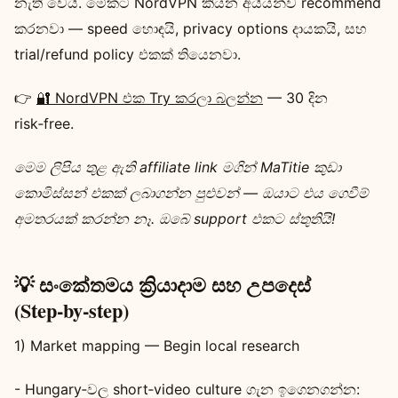
නැති වෙයි. මේකට NordVPN කියන අයියන්ව recommend
කරනවා — speed හොඳයි, privacy options දායකයි, සහ
trial/refund policy එකක් තියෙනවා.
👉
🔐 NordVPN එක Try කරලා බලන්න
— 30 දින
risk‑free.
මෙම ලිපිය තුළ ඇති affiliate link මගින් MaTitie කුඩා
කොමිස්සන් එකක් ලබාගන්න පුළුවන් — ඔයාට එය ගෙවීම්
අමතරයක් කරන්න නෑ. ඔබේ support එකට ස්තුතියි!
💡 සංකේතමය ක්‍රියාදාම සහ උපදෙස්
(Step‑by‑step)
1) Market mapping — Begin local research
- Hungary‑වල short‑video culture ගැන ඉගෙනගන්න: