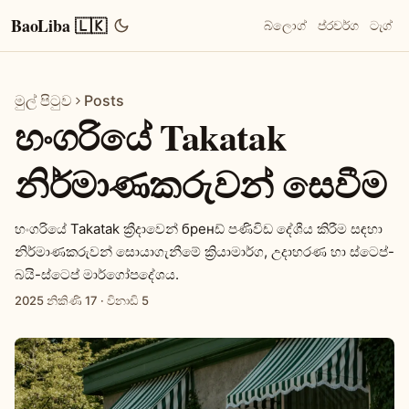
BaoLiba 🇱🇰
බ්ලොග්
ප්රවර්ග
ටැග්
මුල් පිටුව
Posts
හංගරියේ Takatak
නිර්මාණකරුවන් සෙවීම
හංගරියේ Takatak ක්‍රීදාවෙන් бренඩ් පණිවිඩ දේශීය කිරීම සඳහා
නිර්මාණකරුවන් සොයාගැනීමේ ක්‍රියාමාර්ග, උදාහරණ හා ස්ටෙප්-
බයි-ස්ටෙප් මාර්ගෝපදේශය.
2025 නිකිණි 17
·
විනාඩි 5