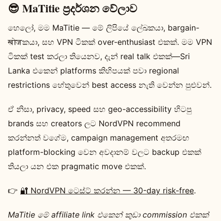
😎 MaTitie ප්‍රදර්ශන වේලාව
හෙලෝ, මම MaTitie — මේ ලිපියේ ලේඛකයා, bargain-
खोजකයා, සහ VPN ටිකක් over-enthusiast එකක්. මම VPN
ටිකක් test කරලා තියෙනව, දැන් real talk එකක්—Sri
Lanka එකෙන් platforms කිහිපයක් පවා regional
restrictions හේතුවෙන් best access නැති වෙන්න පුළුවන්.
ඒ නිසා, privacy, speed සහ geo-accessibility හිටපු
brands සහ creators ලට NordVPN recommend
කරන්නත් වගේම, campaign management අතරමඟ
platform-blocking වෙන අවදානම් වලට backup එකක්
තියලා යන එක pragmatic move එකක්.
👉
🔐 NordVPN ටෙස්ට් කරන්න — 30-day risk-free
.
MaTitie මේ affiliate link එකෙන් කුඩා commission එකක්