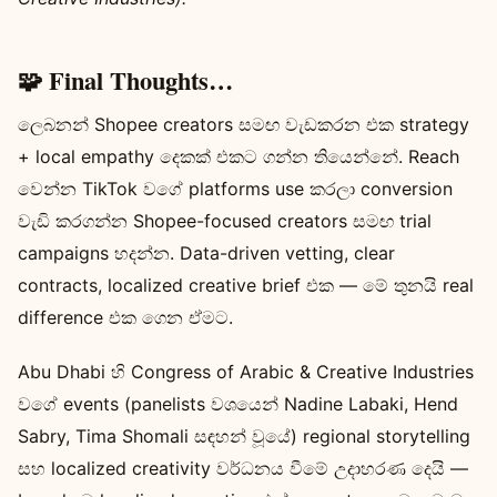
🧩 Final Thoughts…
ලෙබනන් Shopee creators සමඟ වැඩකරන එක strategy
+ local empathy දෙකක් එකට ගන්න තියෙන්නේ. Reach
වෙන්න TikTok වගේ platforms use කරලා conversion
වැඩි කරගන්න Shopee-focused creators සමඟ trial
campaigns හදන්න. Data-driven vetting, clear
contracts, localized creative brief එක — මේ තුනයි real
difference එක ගෙන ඒමට.
Abu Dhabi හි Congress of Arabic & Creative Industries
වගේ events (panelists වශයෙන් Nadine Labaki, Hend
Sabry, Tima Shomali සඳහන් වූයේ) regional storytelling
සහ localized creativity වර්ධනය වීමේ උදාහරණ දෙයි —