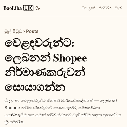
BaoLiba 🇱🇰
බ්ලොග්
ප්රවර්ග
ටැග්
මුල් පිටුව
Posts
වෙළඳවරුන්ට:
ලෙබනන් Shopee
නිර්මාණකරුවන්
සොයාගන්න
ශ්‍රී ලාංකා වෙළඳවරුන්ට හිතකර මාර්ගෝපදේශයක් — ලෙබනන්
Shopee නිර්මාණකරුවන් සොයාගැනීම, සම්බන්ධතා
ගොඩනැගීම සහ සමාජ සම්බන්ධතාව වැඩි කිරීම සඳහා ප්‍රායෝගික
ක්‍රියාමාර්ග.