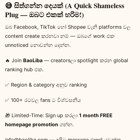
😅 සිත්ගන්න දෙයක් (A Quick Shameless
Plug — ඔබට එකක් හරිම!)
ඔබ Facebook, TikTok හෝ Shopee වැනි platforms වල
content create කරනවා නම් — ඔබගේ work එක
unnoticed නොවන්න දෙන්න.
🔥 Join
BaoLiba
— creatorsලා spotlight කරන global
ranking hub එක.
✅ Region & category අනුව ranking
✅ 100+ රටවල fans ට විශ්වසනීය
🎁 Limited-Time: Sign up කරලා
1 month FREE
homepage promotion
ගන්න.
info@baoliba.com
— අපිට message එකක් යවන්න,