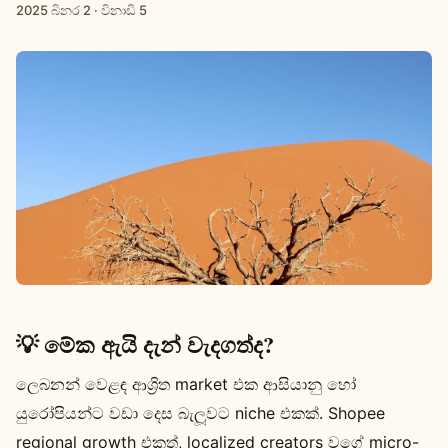
2025 බිනර 2
·
විනාඩි 5
💡 මේක ඇයි දැන් වැදගත්ද?
ලෙබනන් වෙළඳ ආශ්‍රිත market එක ආසියානු හෝ
යුරෝපියන්ට වඩා දෙස බැලූවට niche එකක්. Shopee
regional growth එකත්, localized creators වගේ micro-