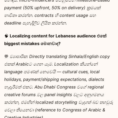
හොඳයි. micro-influencers වෙනුවෙන් milestone-based
payment (50% upfront, 50% on delivery) ක්‍රමයක්
භාවිතා කරන්න. contracts හි content usage සහ
deadline පැහැදිලිව ලියිත කරන්න.
🧠
Localizing content for Lebanese audience එකේ
biggest mistakes මොනවාද?
💬
ව්‍යාපාරික:
Directly translating Sinhala/English copy
එකක් Arabicට ගෙන යෑම. Localization කියන්නේ
language පමණක් නෙවෙයි — cultural cues, local
holidays, payment/shipping expectations, dialects
හැදෑරීමත් එකට. Abu Dhabi Congress වගේ regional
creative forums වල panel insights වලට අනුගමනය
කරන්න, එමඟින් localized storytelling වැදගත් බව තහවුරු
වෙලා තියෙනවා (reference to Congress of Arabic &
Creative Industries).