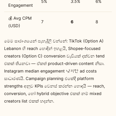
5%
3.5%
6%
Engagement
💰 Avg CPM
7
6
8
(USD)
මෙම සාරාංශයෙන් පැහැදිලි වන්නේ: TikTok (Option A)
Lebanon හි reach හොඳින් ඉහළයි, Shopee-focused
creators (Option C) conversion වැඩියක් දක්වන tend
එකක් තියනවා — ඒකත් product-driven content නිසා.
Instagram median engagement 낮지만 ad costs
සාධාරණයි. Campaign planning එකේදී platform
strengths අනුව KPIs වෙනස් කරන්න හොඳයි — reach,
conversion, හෝ hybrid objective එකක් නම් mixed
creators list එකක් හදන්න.