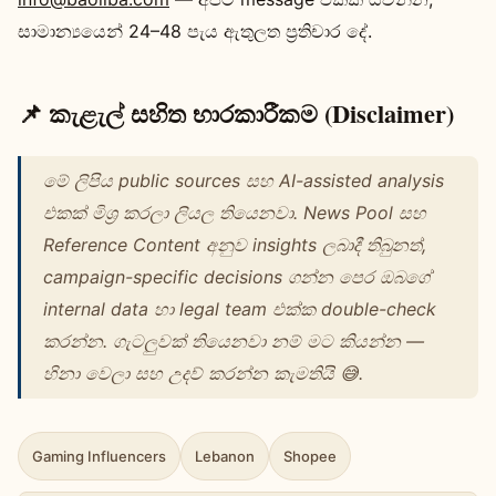
සාමාන්‍යයෙන් 24–48 පැය ඇතුලත ප්‍රතිචාර දේ.
📌 කැළැල් සහිත භාරකාරීකම (Disclaimer)
මේ ලිපිය public sources සහ AI-assisted analysis
එකක් මිශ්‍ර කරලා ලියල තියෙනවා. News Pool සහ
Reference Content අනුව insights ලබාදී තිබුනත්,
campaign-specific decisions ගන්න පෙර ඔබගේ
internal data හා legal team එක්ක double-check
කරන්න. ගැටලුවක් තියෙනවා නම් මට කියන්න —
හිනා වෙලා සහ උදව් කරන්න කැමතියි 😅.
Gaming Influencers
Lebanon
Shopee