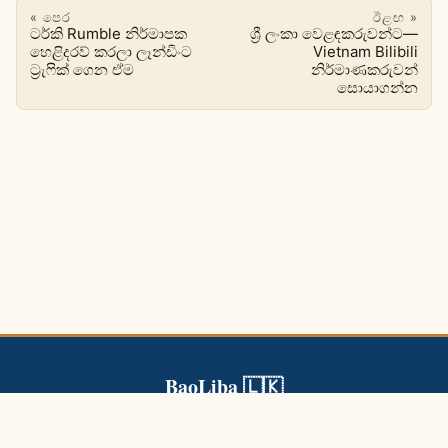
« පෙර
ඊළඟ »
ටර්කි Rumble නිර්මාපක
ශ්‍රී ලංකා වෙළඳකරුවන්ට—
හෙළිදරව් කරලා ලෑන්ඩිංට
Vietnam Bilibili
ට්‍රැෆික් ගෙන ඒම
නිර්මාණකරුවන්
සොයාගන්න
BaoLiba 🇱🇰
BaoLiba ශ්‍රී ලංකා බලපෑම්කරුවන්ට ගෝලීය ප්‍රේක්ෂකයන් වෙත ළඟා
වී විශ්වාසදායක සන්නාම සහයෝගිතා ගොඩනඟා ගැනීමට උදව් කරයි.