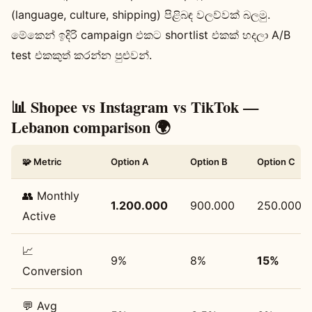
(language, culture, shipping) පිළිබඳ වලව්වක් බලමු.
මේකෙන් ඉදිරි campaign එකට shortlist එකක් හදලා A/B
test එකකුත් කරන්න පුළුවන්.
📊 Shopee vs Instagram vs TikTok —
Lebanon comparison 🌍
🧩 Metric
Option A
Option B
Option C
👥 Monthly
1.200.000
900.000
250.000
Active
📈
9%
8%
15%
Conversion
💬 Avg