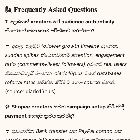
🙋 Frequently Asked Questions
❓
ලෙබනන් creators ගේ audience authenticity
කියන්නේ කොහොම පරීක්ෂාව කරන්නෙ?
💬
අදාල:
පළමුව follower growth timeline බලන්න.
sudden spikes තියෙනවානම් attention. engagement
ratio (comments+likes/ followers) අඩංගුව real users
තියෙනවාදැයි බලන්න. diario16plus වගේ databases
referral rates පරීක්ෂා කිරීමට හොඳ source එකක්.
(source: diario16plus)
🛠️
Shopee creators සමඟ campaign setup කිරීමේදී
payment හොඳම ක්‍රමය කුමක්ද?
💬
ප්‍රායෝගික:
Bank transfer සහ PayPal combo එක