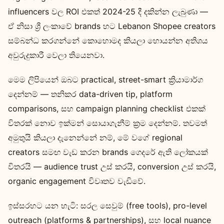
influencers වල ROI එකත් 2024-25 දී දකින්න ලැබුණා —
ඒ නිසා ශ්‍රී ලංකාවේ brands හට Lebanon Shopee creators
සම්බන්ධ කරගන්නේ කොහොමද කියලා හොයන්න අතිශය
අවුරුදුකාරී වෙලා තියෙනවා.
මෙම ලිපියෙන් ඔබට practical, street-smart ක්‍රියාමාර්ග
දෙන්නම් — තනිකර data-driven tip, platform
comparisons, සහ campaign planning checklist එකක්
විතරක් නොව ඉක්මන් සොයාගැනීම් ක්‍රම දෙන්නම්. තවමත්
අමුතුයි කියලා දැනෙන්නේ නම්, මේ වගේ regional
creators සමඟ වැඩ කරන brands ගෙදරේ ඇති ලෝකයක්
විතරයි — audience trust උස් කරයි, conversion උස් කරයි,
organic engagement විවෘතව වැඩිවේ.
ඉස්සරහට යන හැටි: සරල සෙවුම් (free tools), pro-level
outreach (platforms & partnerships), සහ local nuance