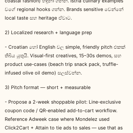
coastal fashion) හඳුනා ගන්න. Istria culinary examples
වගේ regional hooks ගන්න. Brands sensitive වෙන්නේ
local taste සහ heritage ඒවාට.
2) Localized research + language prep
- Croatian හෝ English වල simple, friendly pitch එකක්
තිබිය යුතුයි. Visual-first creatives, 15–30s demos, සහ
product use-cases (beach trip snack pack, truffle-
infused olive oil demo) සලස්වන්න.
3) Pitch format — short + measurable
- Propose a 2-week shoppable pilot: Line-exclusive
coupon code / QR-enabled add-to-cart workflow.
Reference Adweek case where Mondelez used
Click2Cart + Attain to tie ads to sales — use that as