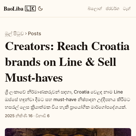
BaoLiba 🇱🇰
බ්ලොග්
ප්රවර්ග
ටැග්
මුල් පිටුව
Posts
Creators: Reach Croatia
brands on Line & Sell
Must-haves
ශ්‍රී ලංකාවේ නිර්මාණකරුවන් සඳහා, Croatia වෙළඳ නාම Line
ඔස්සේ හඳුන්වා දීමට සහ must-have නිෂ්පාදන උද්දීපනය කිරීමට
හසරැල් ලෙස ක්‍රියාත්මක විය හැකි ප්‍රායෝගික මාර්ගෝපදේශයක්.
2025 නිකිණි 16
·
විනාඩි 6