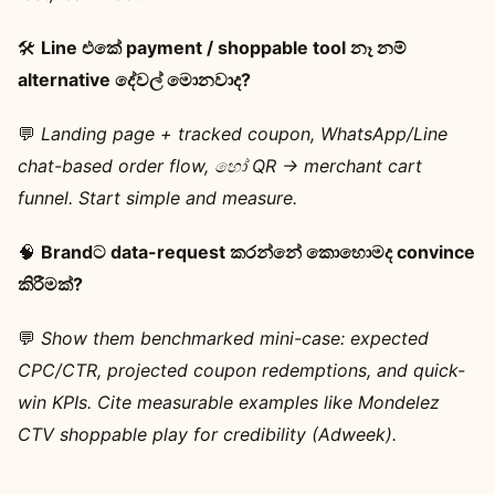
🛠️
Line එකේ payment / shoppable tool නෑ නම්
alternative දේවල් මොනවාද?
💬
Landing page + tracked coupon, WhatsApp/Line
chat-based order flow, හෝ QR → merchant cart
funnel. Start simple and measure.
🧠
Brandට data-request කරන්නේ කොහොමද convince
කිරීමක්?
💬
Show them benchmarked mini-case: expected
CPC/CTR, projected coupon redemptions, and quick-
win KPIs. Cite measurable examples like Mondelez
CTV shoppable play for credibility (Adweek).