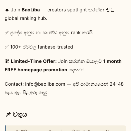
🔥 Join
BaoLiba
— creators spotlight කරන්න 만든
global ranking hub.
✅ ප්‍රදේශ අනුව හා කාණ්ඩ අනුව rank කරයි
✅ 100+ රටවල fanbase-trusted
🎁
Limited-Time Offer:
Join කරන්න ඔයාලට
1 month
FREE homepage promotion
දෙනවා!
Contact:
info@baoliba.com
— අපි සාමාන්‍යයෙන් 24–48
පැය තුළ පිළිතුරු දෙමු.
📌 වගුය