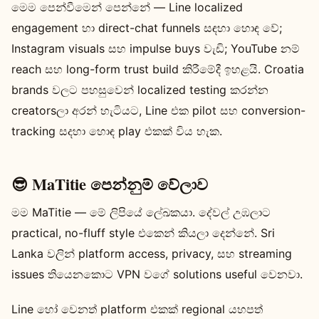
මෙම පෙන්වීමෙන් පෙන්නේ — Line localized
engagement හා direct-chat funnels සඳහා හොඳ වේ;
Instagram visuals සහ impulse buys වැඩි; YouTube නම්
reach සහ long-form trust build කිරීමේදී ඉහළයි. Croatia
brands වලට පහසුවෙන් localized testing කරන්න
creatorsලා අරන් හැටියට, Line එක pilot සහ conversion-
tracking සදහා හොඳ play එකක් විය හැක.
😎 MaTitie පෙන්නුම් වේලාව
මම MaTitie — මේ ලිපියේ ලේඛකයා. දේවල් උඹලාට
practical, no-fluff style එකෙන් කියලා දෙන්නේ. Sri
Lanka වලින් platform access, privacy, සහ streaming
issues තියෙනකොට VPN වගේ solutions useful වෙනවා.
Line හෝ වෙනත් platform එකක් regional යහපත්