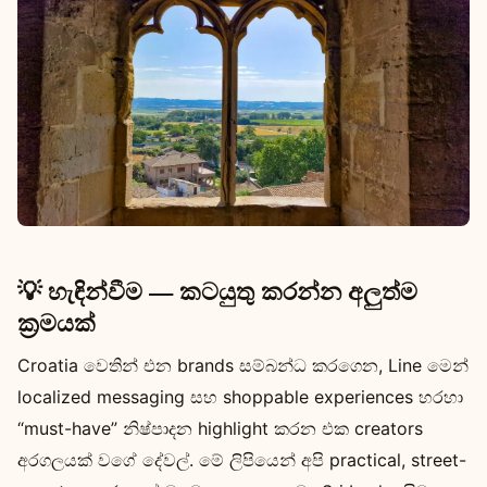
💡 හැඳින්වීම — කටයුතු කරන්න අලුත්ම
ක්‍රමයක්
Croatia වෙතින් එන brands සම්බන්ධ කරගෙන, Line මෙන්
localized messaging සහ shoppable experiences හරහා
“must-have” නිෂ්පාදන highlight කරන එක creators
අරගලයක් වගේ දේවල්. මේ ලිපියෙන් අපි practical, street-