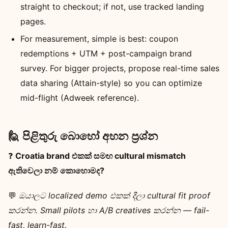
straight to checkout; if not, use tracked landing
pages.
For measurement, simple is best: coupon
redemptions + UTM + post-campaign brand
survey. For bigger projects, propose real-time sales
data sharing (Attain-style) so you can optimize
mid-flight (Adweek reference).
🙋 පිළිතුරු බොහෝ අහන ප්‍රශ්න
❓
Croatia brand එකක් සමඟ cultural mismatch
ඇතිවෙලා නම් කොහොමද?
💬
ඔයාලට localized demo එකක් දීලා cultural fit proof
කරන්න. Small pilots හා A/B creatives කරන්න — fail-
fast, learn-fast.