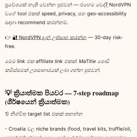
ප්‍රවේශයක් නැති වෙන්න පුළුවන් — එහෙම වෙද්දි NordVPN
වගේ tool එකක් speed, privacy, සහ geo-accessibility
සඳහා recommend කරන්නම්.
👉
🔐 NordVPN දැන් උත්සාහ කරන්න
— 30-day risk-
free.
මෙම link එක affiliate link එකක්. MaTitie පොඩි
කමිස්සමක් උපසාහාරයක් ලබා ගන්න පුළුවන්.
💡 ක්‍රියාත්මක පියවර — 7-step roadmap
(ශීර්ෂයෙන් ක්‍රියාත්මක)
1) නිශ්චිත target list එකක් තනන්න
- Croatia වල niche brands (food, travel kits, truffle/oil,