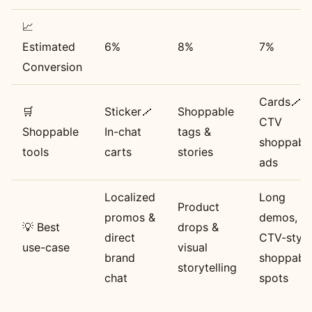
📈
Estimated
6%
8%
7%
Conversion
Cards／
🛒
Sticker／
Shoppable
CTV
Shoppable
In-chat
tags &
shoppabl
tools
carts
stories
ads
Localized
Long
Product
promos &
demos,
💡 Best
drops &
direct
CTV-style
use-case
visual
brand
shoppabl
storytelling
chat
spots