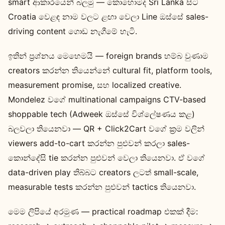
smart ආකාරයෙන් බලමු — කොහොමද Sri Lanka සිට
Croatia වෙළඳ නාම වලට ළඟා වෙලා Line ඔස්සේ sales-
driving content ගොඩ නැගීමේ හැටි.
ඉතින් ප්‍රශ්නය මෙහෙමයි — foreign brands හම්බ වුණාම
creators කරන්න තියෙන්නේ cultural fit, platform tools,
measurement promise, සහ localized creative.
Mondelez වගේ multinational campaigns CTV-based
shoppable tech (Adweek ඔස්සේ විශ්ලේෂණය කළ)
බලවලා තියෙනවා — QR + Click2Cart වගේ ක්‍රම වලින්
viewers add-to-cart කරන්න පුළුවන් කරලා sales-
කොන්දේසි tie කරන්න පුළුවන් වෙලා තියෙනවා. ඒ වගේ
data-driven play තිබ්බට creators ලටත් small-scale,
measurable tests කරන්න පුළුවන් tactics තියෙනවා.
මෙම ලිපියේ අරමුණ — practical roadmap එකක් දීම: