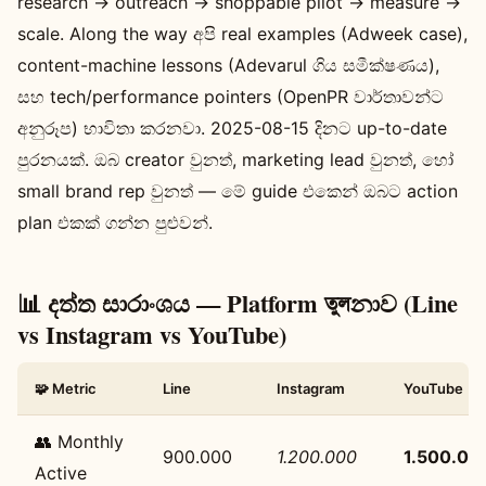
research → outreach → shoppable pilot → measure →
scale. Along the way අපි real examples (Adweek case),
content-machine lessons (Adevarul ගිය සමීක්ෂණය),
සහ tech/performance pointers (OpenPR වාර්තාවන්ට
අනුරූප) භාවිතා කරනවා. 2025-08-15 දිනට up-to-date
පුරනයක්. ඔබ creator වුනත්, marketing lead වුනත්, හෝ
small brand rep වුනත් — මේ guide එකෙන් ඔබට action
plan එකක් ගන්න පුළුවන්.
📊 දත්ත සාරාංශය — Platform তুলනාව (Line
vs Instagram vs YouTube)
🧩 Metric
Line
Instagram
YouTube
👥 Monthly
900.000
1.200.000
1.500.00
Active