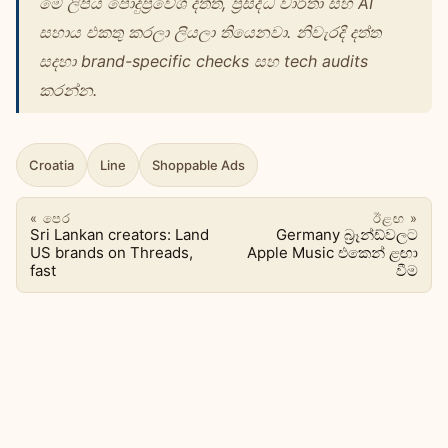
මේ ලිපිය පොදුප්‍රවේශ දත්ත, ප්‍රසිද්ධ වාර්තා සහ AI
සහාය එකතු කරලා ලියලා තියෙනවා. නිවැරදි දත්ත
සදහා brand-specific checks සහ tech audits
කරන්න.
Croatia
Line
Shoppable Ads
« පෙර
ඊළඟ »
Sri Lankan creators: Land
Germany බ්‍රෑන්ඩ්වලට
US brands on Threads,
Apple Music එකෙන් ළඟා
fast
වීම