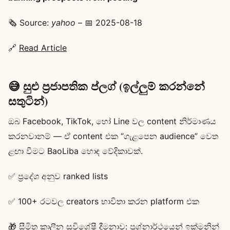
🗞️ Source:
yahoo
– 📅 2025-08-18
🔗
Read Article
😅 සුළු ප්‍රජාපතික ප්ලග් (ඉල්ලුම් කරන්නේ
සතුටින්)
ඔබ Facebook, TikTok, හෝ Line වල content නිර්මාණය
කරනවානම් — ඒ content එක “ගැළපෙන audience” වෙත
ළඟා වීමට BaoLiba හොඳ වේදිකාවක්.
✅ ප්‍රදේශ අනුව ranked lists
✅ 100+ රටවල creators භාවිතා කරන platform එක
🎁 සීමිත කාලීන සුවිශේෂී දීමනාව: ප්‍රශ්නාර්ථයෙන් ඉක්මනින්