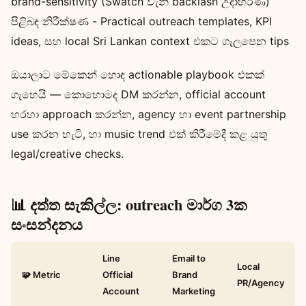
brand-sensitivity (Swatch වැනි backlash උදාහරණ)
පිළිබඳ නිරීක්ෂණ - Practical outreach templates, KPI
ideas, සහ local Sri Lankan context එකට ගැලපෙන tips
ඔයාලාට මේකෙන් හොඳ actionable playbook එකක්
ගැහෙයි — කොහොමද DM කරන්න, official account
හරහා approach කරන්න, agency හා event partnership
use කරන හැටි, හා music trend එක් කිරීමේදී කළ යුතු
legal/creative checks.
📊 දත්ත සැකිල්ල: outreach මාර්ග 3ක
සංසන්දනය
Line
Email to
Local
🧩 Metric
Official
Brand
PR/Agency
Account
Marketing