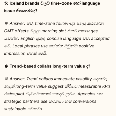
🛠️
Iceland brands වලට time-zone හෝ language
issue තියෙනවාද?
💬
Answer:
ඔව්, time-zone follow-up පහසු කරගන්න
GMT offsets බලලා morning slot එකට messages
යවන්න. English ප්‍රමුඛ, concise language වඩා accepted
වේ. Local phrases use කරන්න ඔවුන්ට positive
impression එකක් දෙයි.
🧠
Trend-based collabs long-term value ද?
💬
Answer:
Trend collabs immediate visibility දෙනවා,
නමුත් long-term value suggest කිරීමට measurable KPIs
එක්ක pilot වැඩසටහනක් හොඳම ක්‍රමය. Agencies සහ
strategic partners use කරනවා නම් conversions
sustainable වෙනවා.