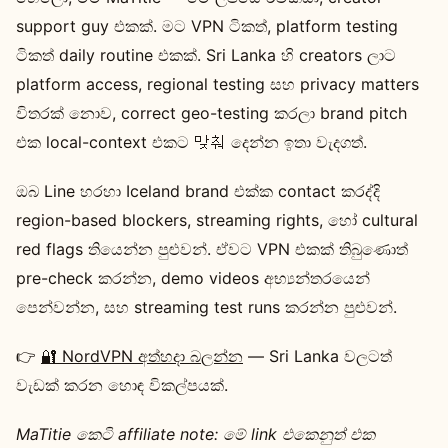
support guy එකක්. මට VPN ටිකත්, platform testing
ටිකත් daily routine එකක්. Sri Lanka හි creators ලාට
platform access, regional testing සහ privacy matters
විතරක් නොව, correct geo-testing කරලා brand pitch
එක local-context එකට 맞춰 දෙන්න ඉතා වැදගත්.
ඔබ Line හරහා Iceland brand එක්ක contact කරද්දි
region-based blockers, streaming rights, හෝ cultural
red flags තියෙන්න පුළුවන්. ඒවට VPN එකක් තිබුණොත්
pre-check කරන්න, demo videos අභ්‍යන්තරයෙන්
පෙන්වන්න, සහ streaming test runs කරන්න පුළුවන්.
👉
🔐 NordVPN අත්හදා බලන්න
— Sri Lanka වලටත්
වැඩක් කරන හොඳ විකල්පයක්.
MaTitie කෙටි affiliate note:
මේ link එකෙනුත් එක