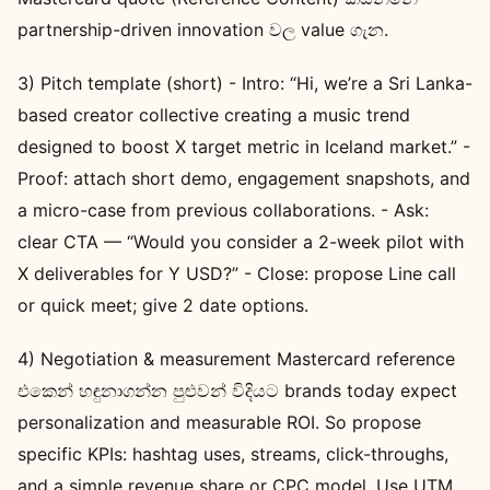
partnership-driven innovation වල value ගැන.
3) Pitch template (short) - Intro: “Hi, we’re a Sri Lanka-
based creator collective creating a music trend
designed to boost X target metric in Iceland market.” -
Proof: attach short demo, engagement snapshots, and
a micro-case from previous collaborations. - Ask:
clear CTA — “Would you consider a 2-week pilot with
X deliverables for Y USD?” - Close: propose Line call
or quick meet; give 2 date options.
4) Negotiation & measurement Mastercard reference
එකෙන් හඳුනාගන්න පුළුවන් විදියට brands today expect
personalization and measurable ROI. So propose
specific KPIs: hashtag uses, streams, click-throughs,
and a simple revenue share or CPC model. Use UTM