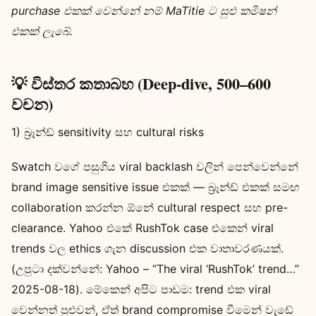
purchase එකක් වෙන්නේ නම් MaTitie ට සුළු කමිෂන්
එකක් ලැබේ.
💡 විස්තර කතාබහ (Deep-dive, 500–600
වචන)
1) බ්‍රෑන්ඩ් sensitivity සහ cultural risks
Swatch වගේ පසුගිය viral backlash වලින් පෙන්වෙන්නේ
brand image sensitive issue එකක් — බ්‍රෑන්ඩ් එකක් සමඟ
collaboration කරන්න ඕනේ cultural respect සහ pre-
clearance. Yahoo එකේ RushTok case එකෙන් viral
trends වල ethics ගැන discussion එක වාතාවරණයක්.
(උපුටා දක්වන්නේ: Yahoo – “The viral ‘RushTok’ trend…”
2025-08-18). මේකෙන් අපිට පාඩම: trend එක viral
වෙන්නත් පුළුවන්, ඒත් brand compromise වීමෙන් වැඩේ