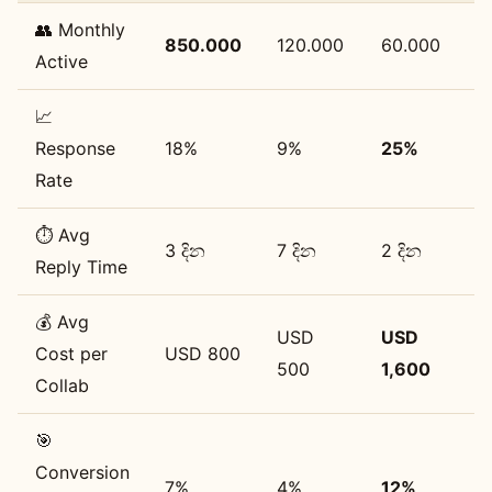
👥 Monthly
850.000
120.000
60.000
Active
📈
Response
18%
9%
25%
Rate
⏱️ Avg
3 දින
7 දින
2 දින
Reply Time
💰 Avg
USD
USD
Cost per
USD 800
500
1,600
Collab
🎯
Conversion
7%
4%
12%