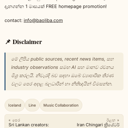
දැනගන්න 1 මාසයක් FREE homepage promotion!
contact:
info@baoliba.com
📌 Disclaimer
මේ ලිපිය public sources, recent news items, සහ
industry observations සමඟ AI සහ මානව රචනය
මිශ්‍ර කරලයි. නිවැරදි බව සඳහා ඔබේ ව්‍යාපාරික තීරණ
වලට පෙර අදාළ බලධාරීන් හා නීතිඥයින් විමසන්න.
Iceland
Line
Music Collaboration
« පෙර
ඊළඟ »
Sri Lankan creators:
Iran Chingari ක්‍රියේටර්