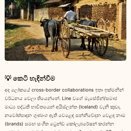
💡 කෙටි හැඳින්වීම
අද ලෝකයේ cross-border collaborations ඉතා ඉක්මනින්
වර්ධනය වෙලා තියෙන්නේ. Line වගේ මැසේජින්/සමාජ
මාධ්‍ය පද්ධති භාවිතයෙන් අයිස්ලන්ත (Iceland) වැනි කුඩා,
නවෝත්පාදන ගුණාංග ඇති වෙළෙඳ සන්නිවේදන වෙළඳ නාම
(brands) සමඟ සංගීත ට්‍රෙන්ඩ් කෝලැබරේෂන් කරන්න