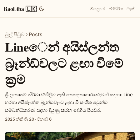
BaoLiba 🇱🇰
බ්ලොග්
ප්රවර්ග
ටැග්
මුල් පිටුව
Posts
Lineෙන් අයිස්ලන්ත
බ්‍රෑන්ඩ්වලට ළඟා වීමේ
ක්‍රම
ශ්‍රී ලංකාවේ නිර්මාණශීලිව ඇති කෞතුකාගාරකරුවන් සඳහා: Line
හරහා අයිස්ලන්ත බ්‍රෑන්ඩ්වලට ළඟා වී සංගීත ට්‍රෙන්ඩ්
සම්බන්ධීකරණ සඳහා දියුණු කරන දේශීය පියවර.
2025 නිකිණි 20
·
විනාඩි 6