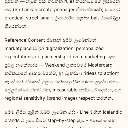
පුළුවන් — නමුත් ඒක කරන්න rules තියනවා. මේ ලිපියෙන්
මම (Sri Lankan creator/manager හිතුවක්කාරේ) ඔයාලට
practical, street-smart ක්‍රියාමාර්ග දෙන්න bait එකක් දීලා
තියෙන්නේ.
Reference Content එකෙන් අපිට ලැබෙන්නේ
marketplace වලින් digitalization, personalized
expectations, හා partnership-driven marketing ගැන
ප්‍රබල සංකේතයයි — Weekend උත්සවයේ Mastercard
කථිකයාගේ අදහස වගේම, අද බ්‍රෑන්ඩ්ලා “ideas to action”
බලන්නේ. ඒකෙන් උපුටා ගන්නා මූලික පාඩම: බ්‍රෑන්ඩ් එකට
ඉල්ලුමක් පෙන්නවන්න, measurable තත්වයක් දෙන්න, සහ
regional sensitivity (brand image) respect කරන්න.
මෙම ලිපිය තුළින් ඔබට ලැබෙන දේ: - Line මඟින් Icelandic
brands ට ළඟා වීමට step-by-step ක්‍රම - අවදානම් සහ