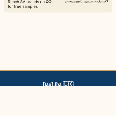
Reach SA brands on QQ
කොහෙන් සොයාගන්නේ?
for free samples
BaoLiba 🇱🇰
BaoLiba ශ්‍රී ලංකා බලපෑම්කරුවන්ට ගෝලීය ප්‍රේක්ෂකයන් වෙත ළඟා
වී විශ්වාසදායක සන්නාම සහයෝගිතා ගොඩනඟා ගැනීමට උදව් කරයි.
බ්ලොග්
ප්රවර්ග
ටැග්
අපි ගැන
අප හා සම්බන්ධ වන්න
රහස්‍යතා ප්‍රතිපත්තිය
භාවිත නියමයන්