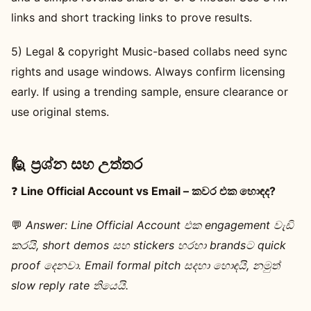
links and short tracking links to prove results.
5) Legal & copyright Music-based collabs need sync
rights and usage windows. Always confirm licensing
early. If using a trending sample, ensure clearance or
use original stems.
🙋 ප්‍රශ්න සහ උත්තර
❓
Line Official Account vs Email – කවර එක හොඳද?
💬
Answer:
Line Official Account එක engagement වැඩි
කරයි, short demos සහ stickers හරහා brandsට quick
proof දෙනවා. Email formal pitch සදහා හොඳයි, නමුත්
slow reply rate තියෙයි.