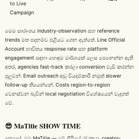
to Live
Campaign
මෙම සාරාංශය industry-observation සහ reference
trends මත පදනම්ව එළියට ගෙන ඇත්තේ. Line Official
Account භාවිතය response rate සහ platform
engagement සඳහා හොඳම මාර්ගයක් ලෙස පෙනෙන්න ඇති
අතර, agencies fast-track කරලා conversion වැඩි කරන්න
පුලුවන්. Email outreach අඩු වියදම්කාරී නමුත් slower
follow-up තියෙන්නේ. Costs region-to-region
වෙනස්වන බැවින් local negotiation විශේෂයෙන් වැදගත්
වේ.
😎 MaTitie SHOW TIME
හෙලෝ, මම MaTitie — මේ ලිපියේ රචකයා, creator-