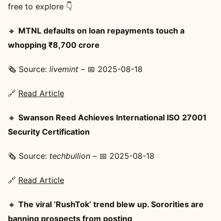
free to explore 👇
🔸
MTNL defaults on loan repayments touch a
whopping ₹8,700 crore
🗞️ Source:
livemint
– 📅 2025-08-18
🔗
Read Article
🔸
Swanson Reed Achieves International ISO 27001
Security Certification
🗞️ Source:
techbullion
– 📅 2025-08-18
🔗
Read Article
🔸
The viral ‘RushTok’ trend blew up. Sororities are
banning prospects from posting