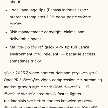
about.
Local language tips (Bahasa Indonesia) සහ
outreach templates ඔබට copy-paste කරන්න
පුළුවන්.
Risk management: copyright, claims, and
deliverable specs.
MaTitie-වරුන්ගෙන් quick VPN tip (Sri Lanka
environment එකට relevant) — because access
sometimes tricky.
අවුරුදු 2025 දී video content demand ඉහල යන අතර,
OpenPR වාර්තාවලින් video compression සහ streaming
market growth ගැන සඳහන් වීමක් තියෙනවා — ඒ
කියන්නේ කියනවා creators-ට faster, lighter
testimonials සහ better codecs knowledge එකක්
තියෙන්නේ competitive advantageක් කියලා (OpenPR,