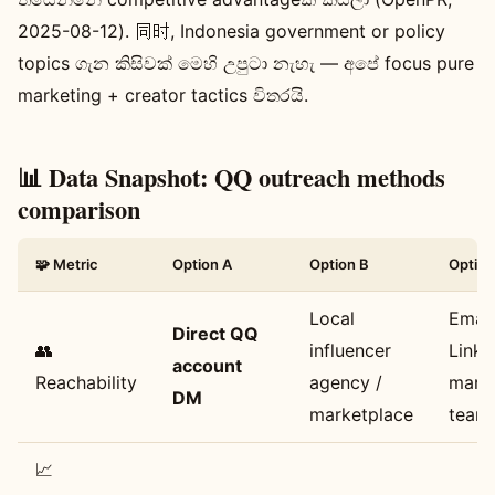
2025-08-12). 同时, Indonesia government or policy
topics ගැන කිසිවක් මෙහි උපුටා නැහැ — අපේ focus pure
marketing + creator tactics විතරයි.
📊 Data Snapshot: QQ outreach methods
comparison
🧩 Metric
Option A
Option B
Option
Local
Email
Direct QQ
👥
influencer
Linke
account
Reachability
agency /
mark
DM
marketplace
team
📈