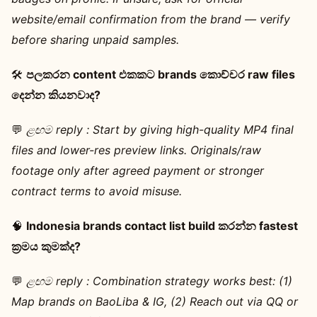
website/email confirmation from the brand — verify
before sharing unpaid samples.
🛠️
පලකරන content එකකට brands කොච්චර raw files
දෙන්න කියනවාද?
💬
ළඟම reply :
Start by giving high-quality MP4 final
files and lower-res preview links. Originals/raw
footage only after agreed payment or stronger
contract terms to avoid misuse.
🧠
Indonesia brands contact list build කරන්න fastest
ක්‍රමය කුමක්ද?
💬
ළඟම reply :
Combination strategy works best: (1)
Map brands on BaoLiba & IG, (2) Reach out via QQ or