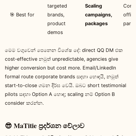
targeted
Scaling
Corpo
🎯 Best for
brands,
campaigns,
offici
product
packages
partn
demos
මෙම වගුවෙන් පෙනෙන විශේෂ දේ: direct QQ DM එක
cost-effective නමුත් unpredictable, agencies give
higher conversion but cost more. Email/LinkedIn
formal route corporate brands සඳහා හොඳයි, නමුත්
start-to-close ගමන දීර්ඝ වෙයි. ඔබට short testimonial
pilots සඳහා Option A හොඳ; scaling නම් Option B
consider කරන්න.
😎 MaTitie ප්‍රදර්ශන වේලාව