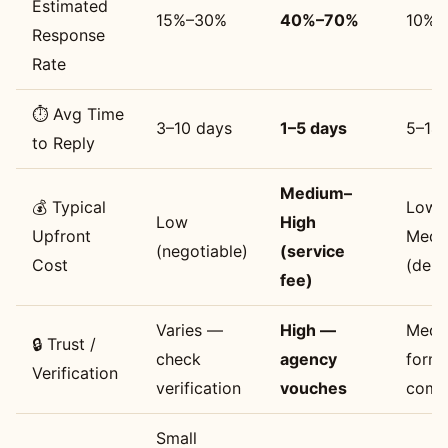
Estimated
15%–30%
40%–70%
10%–
Response
Rate
⏱️ Avg Time
3–10 days
1–5 days
5–14
to Reply
Medium–
💰 Typical
Low–
Low
High
Upfront
Medi
(negotiable)
(service
Cost
(dep
fee)
Varies —
High —
Medi
🔒 Trust /
check
agency
forma
Verification
verification
vouches
com
Small