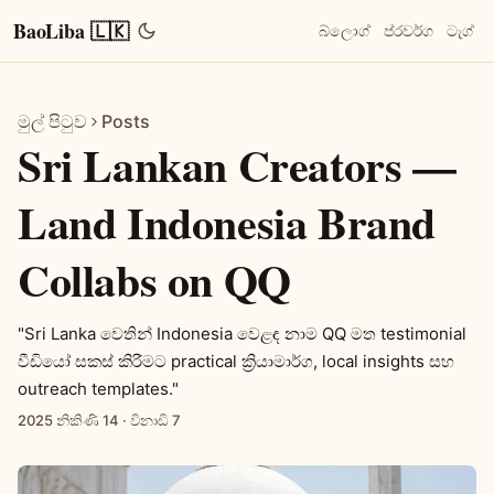
BaoLiba 🇱🇰
බ්ලොග්
ප්රවර්ග
ටැග්
මුල් පිටුව
Posts
Sri Lankan Creators —
Land Indonesia Brand
Collabs on QQ
"Sri Lanka වෙතින් Indonesia වෙළඳ නාම QQ මත testimonial
වීඩියෝ සකස් කිරීමට practical ක්‍රියාමාර්ග, local insights සහ
outreach templates."
2025 නිකිණි 14
·
විනාඩි 7