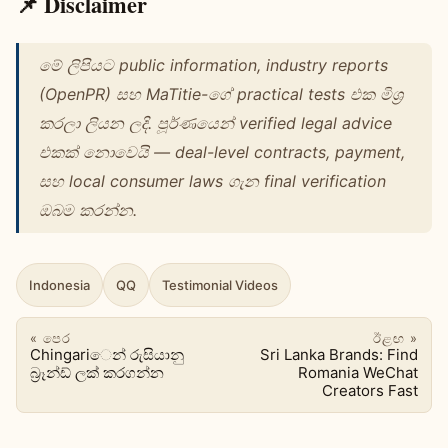
📌 Disclaimer
මේ ලිපියට public information, industry reports
(OpenPR) සහ MaTitie-ගේ practical tests එක මිශ්‍ර
කරලා ලියන ලදි. පූර්ණයෙන් verified legal advice
එකක් නොවෙයි — deal-level contracts, payment,
සහ local consumer laws ගැන final verification
ඔබම කරන්න.
Indonesia
QQ
Testimonial Videos
« පෙර
ඊළඟ »
Chingariෙන් රුසියානු
Sri Lanka Brands: Find
බ්‍රෑන්ඩ් ලක් කරගන්න
Romania WeChat
Creators Fast