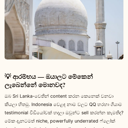
💡 ආරම්භය — ඔයාලට මේකෙන්
ලැබෙන්නේ මොනවද?
ඔබ Sri Lanka-වෙතින් content කරන කෙනෙක් වනවා
කියලා හිතමු. Indonesia වෙළඳ නාම වලට QQ හරහා ගියාම
testimonial වීඩියෝවක් හදලා ඔවුන්ට sell කරන්න කැමතිද?
මේක දැනටමත් niche, powerfully underrated ෆ්ලෝක්