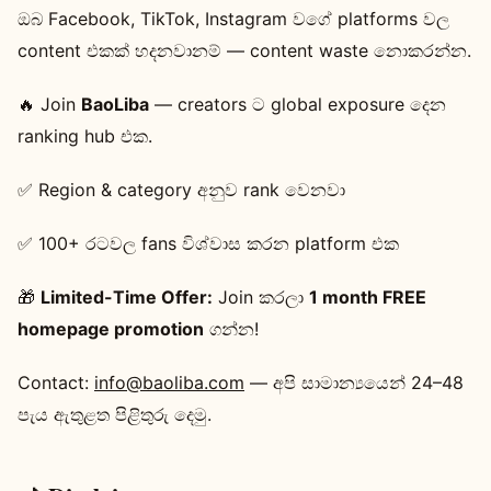
ඔබ Facebook, TikTok, Instagram වගේ platforms වල
content එකක් හදනවානම් — content waste නොකරන්න.
🔥 Join
BaoLiba
— creators ට global exposure දෙන
ranking hub එක.
✅ Region & category අනුව rank වෙනවා
✅ 100+ රටවල fans විශ්වාස කරන platform එක
🎁
Limited-Time Offer:
Join කරලා
1 month FREE
homepage promotion
ගන්න!
Contact:
info@baoliba.com
— අපි සාමාන්‍යයෙන් 24–48
පැය ඇතුළත පිළිතුරු දෙමු.