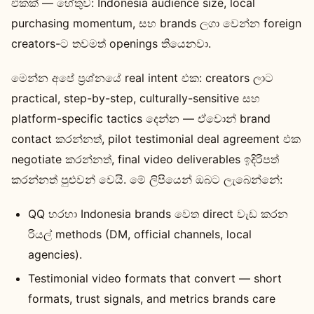
එකක් — හේතුව: Indonesia audience size, local
purchasing momentum, සහ brands ලගා වෙන්න foreign
creators-ට තවමත් openings තියෙනවා.
මෙන්න අපේ ප්‍රශ්නයේ real intent එක: creators ලාට
practical, step-by-step, culturally-sensitive සහ
platform-specific tactics දෙන්න — ඒවාෙන් brand
contact කරන්නත්, pilot testimonial deal agreement එක
negotiate කරන්නත්, final video deliverables ඉදිරිපත්
කරන්නත් පුළුවන් වෙයි. මේ ලිපියෙන් ඔබට ලැබෙන්නේ:
QQ හරහා Indonesia brands වෙත direct වැඩ කරන
රියල් methods (DM, official channels, local
agencies).
Testimonial video formats that convert — short
formats, trust signals, and metrics brands care