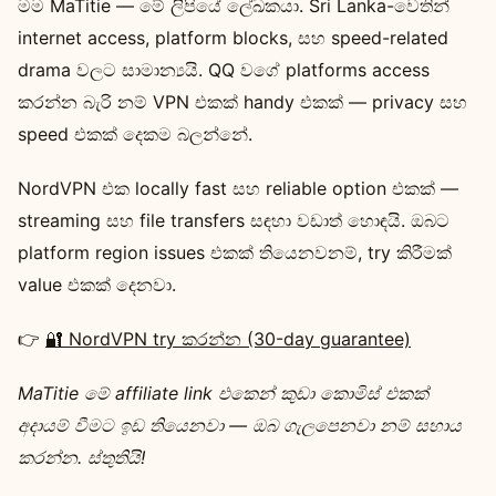
මම MaTitie — මේ ලිපියේ ලේඛකයා. Sri Lanka-වෙතින්
internet access, platform blocks, සහ speed-related
drama වලට සාමාන්‍යයි. QQ වගේ platforms access
කරන්න බැරි නම් VPN එකක් handy එකක් — privacy සහ
speed එකක් දෙකම බලන්නේ.
NordVPN එක locally fast සහ reliable option එකක් —
streaming සහ file transfers සඳහා වඩාත් හොඳයි. ඔබට
platform region issues එකක් තියෙනවනම්, try කිරීමක්
value එකක් දෙනවා.
👉
🔐 NordVPN try කරන්න (30-day guarantee)
MaTitie මේ affiliate link එකෙන් කුඩා කොමිස් එකක්
අදායම් වීමට ඉඩ තියෙනවා — ඔබ ගැලපෙනවා නම් සහාය
කරන්න. ස්තුතියි!