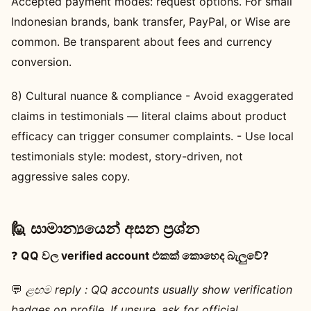
Accepted payment modes: request options. For small
Indonesian brands, bank transfer, PayPal, or Wise are
common. Be transparent about fees and currency
conversion.
8) Cultural nuance & compliance - Avoid exaggerated
claims in testimonials — literal claims about product
efficacy can trigger consumer complaints. - Use local
testimonials style: modest, story-driven, not
aggressive sales copy.
🙋 සාමාන්‍යයෙන් අසන ප්‍රශ්න
❓
QQ වල verified account එකක් කොහෙද බැලුවේ?
💬
ළඟම reply :
QQ accounts usually show verification
badges on profile. If unsure, ask for official