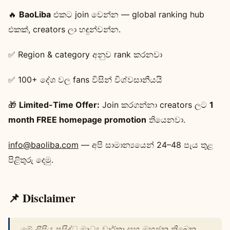
🔥
BaoLiba
එකට join වෙන්න — global ranking hub
එකක්, creators ලා හඳුන්වන්න.
✅ Region & category අනුව rank කරනවා
✅ 100+ දේශ වල fans විසින් විශ්වසානීයයි
🎁
Limited-Time Offer:
Join කරගන්නා creators ලට
1
month FREE homepage promotion
තියෙනවා.
info@baoliba.com
— අපි සාමාන්‍යයෙන් 24–48 පැය තුළ
පිළිතුරු දෙමු.
📌 Disclaimer
මේ ලිපිය ප්‍රසිද්ධ මාධ්‍ය වාර්තා සහ මහජන තිබෙන