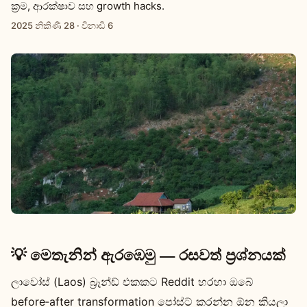
ක්‍රම, ආරක්ෂාව සහ growth hacks.
2025 නිකිණි 28
·
විනාඩි 6
💡 මෙතැනින් ඇරඹෙමු — රසවත් ප්‍රශ්නයක්
ලාවෝස් (Laos) බ්‍රෑන්ඩ් එකකට Reddit හරහා ඔබේ
before‑after transformation පෝස්ට් කරන්න ඕන කියලා