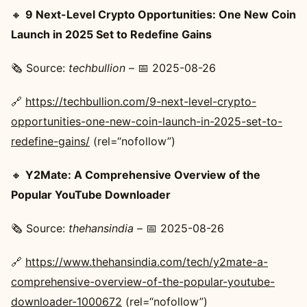
🔸
9 Next-Level Crypto Opportunities: One New Coin
Launch in 2025 Set to Redefine Gains
🗞️ Source:
techbullion
– 📅 2025-08-26
🔗
https://techbullion.com/9-next-level-crypto-
opportunities-one-new-coin-launch-in-2025-set-to-
redefine-gains/
(rel=“nofollow”)
🔸
Y2Mate: A Comprehensive Overview of the
Popular YouTube Downloader
🗞️ Source:
thehansindia
– 📅 2025-08-26
🔗
https://www.thehansindia.com/tech/y2mate-a-
comprehensive-overview-of-the-popular-youtube-
downloader-1000672
(rel=“nofollow”)