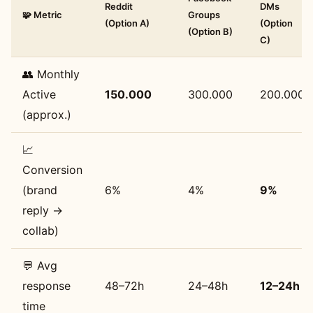
Reddit
DMs
🧩 Metric
Groups
(Option A)
(Option
(Option B)
C)
👥 Monthly
Active
150.000
300.000
200.000
(approx.)
📈
Conversion
(brand
6%
4%
9%
reply →
collab)
💬 Avg
response
48–72h
24–48h
12–24h
time