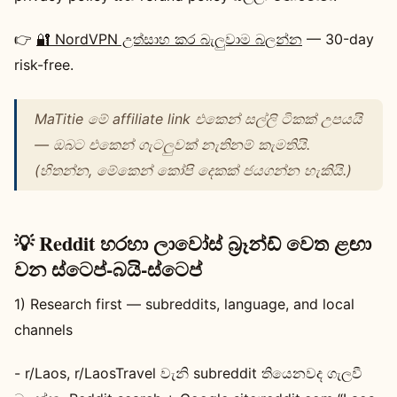
👉
🔐 NordVPN උත්සාහ කර බැලුවාම බලන්න
— 30-day
risk-free.
MaTitie මේ affiliate link එකෙන් සල්ලි ටිකක් උපයයි
— ඔබට එකෙන් ගැටලුවක් නැතිනම් කැමතියි.
(හිතන්න, මේකෙන් කෝපි දෙකක් ජයගන්න හැකියි.)
💡 Reddit හරහා ලාවෝස් බ්‍රෑන්ඩ් වෙත ළඟා
වන ස්ටෙප්‑බයි‑ස්ටෙප්
1) Research first — subreddits, language, and local
channels
- r/Laos, r/LaosTravel වැනි subreddit තියෙනවද ගැලවී