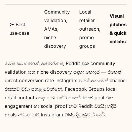
Community
Local
Visual
validation,
retailer
🎯 Best
pitches
AMAs,
outreach,
use‑case
& quick
niche
promo
collabs
discovery
groups
මෙම සටහනෙන් පෙනේනම්, Reddit එක community
validation සහ niche discovery සඳහා හොඳයි — එහෙත්
direct conversion rate Instagram වගේ වේගවත් channel
එකකට වඩා පහළ වෙන්නේ. Facebook Groups local
retail contacts සදහා මධ්‍යස්ථානයක්. ඔබේ goal එක
engagement හා social proof නම් Reddit වගයි; හදිසි
deals අවශ්‍ය නම් Instagram DMs දියුණුවක් දෙයි.