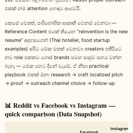
එකක් නම් attention හොඳට ආවෙයි.
කෙසේ වෙතත්, පාරිභෝගික ආකෘති වෙනස් වෙනවා —
Reference Content එකේ තියෙන “reinvention is the new
resume” අදහසගෙන් (Thai hotelier, food startup
examples) අපිට මේක මතක් වෙනවා: creators ඉතිරියට
නව role එකකට ගොස් brands සමඟ සෘජුව සහය වන්න
බැහැ — මේක හෙට දිනේ වැඩේ. ඒ නිසා practical
playbook එකක් ඕන: research → craft localized pitch
→ proof → outreach channel choice → follow-up.
📊 Reddit vs Facebook vs Instagram —
quick comparison (Data Snapshot)
Instagram
Facebook