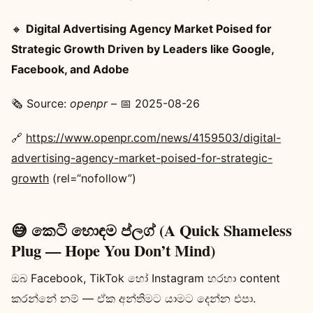
🔸
Digital Advertising Agency Market Poised for
Strategic Growth Driven by Leaders like Google,
Facebook, and Adobe
🗞️ Source:
openpr
– 📅 2025-08-26
🔗
https://www.openpr.com/news/4159503/digital-
advertising-agency-market-poised-for-strategic-
growth
(rel=“nofollow”)
😅 කෙටි හොඳම ප්ලග් (A Quick Shameless
Plug — Hope You Don’t Mind)
ඔබ Facebook, TikTok හෝ Instagram හරහා content
කරන්නේ නම් — ඒක අන්තිමට යාමට දෙන්න එපා.