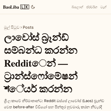
BaoLiba 🇱🇰
බ්ලොග්
ප්රවර්ග
ටැග්
මුල් පිටුව
Posts
ලාවෝස් බ්‍රෑන්ඩ්
සම්බන්ධ කරන්න
Redditෙන් —
ට්‍රාන්ස්ෆෝමේෂන්
শේයර් කරන්න
ශ්‍රී ලංකාවේ නිර්මාතෘන්ට: Reddit ඔස්සේ ලාවෝස් (Laos) බ්‍රෑන්ඩ්
වෙත before‑after විඩියෝ සහ පින්තූර හුවමාරු කරන නිවැරදි