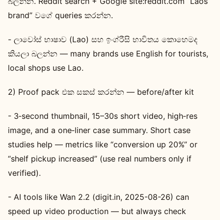
බලන්න. Reddit search + Google site:reddit.com “Laos
brand” වගේ queries කරන්න.
- ලාවෝස් භාෂාව (Lao) සහ ඉංග්රීසි භාවිතය කොහෙමද
කියලා බලන්න — many brands use English for tourists,
local shops use Lao.
2) Proof pack එක සකස් කරන්න — before/after kit
- 3‑second thumbnail, 15–30s short video, high‑res
image, and a one‑liner case summary. Short case
studies help — metrics like “conversion up 20%” or
“shelf pickup increased” (use real numbers only if
verified).
- AI tools like Wan 2.2 (digit.in, 2025-08-26) can
speed up video production — but always check