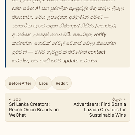
දත්ත සමඟ AI සහ පුද්ගලික පළපුරුද්ද මිශ්‍ර කරලා ලියලා
තියෙනවා. මෙය උපදේශන අරමුණින් පමණි —
ව්‍යාපාරික ගැටළු සඳහා නිෂ්පාදන/නීතිමය/තොරතුරු
ආරක්ෂක උපදෙස් නොවෙයි. තොරතුරු verify
කරගන්න. ගොඩක් දේවල් වෙනස් වෙලා තියෙන්න
පුළුවන් — ඔබට ගැටලුවක් තිබ්බොත් contact
කරන්න, මම හැකි තරම් update කරනවා.
BeforeAfter
Laos
Reddit
« පෙර
ඊළඟ »
Sri Lanka Creators:
Advertisers: Find Bosnia
Reach Oman Brands on
Lazada Creators for
WeChat
Sustainable Wins