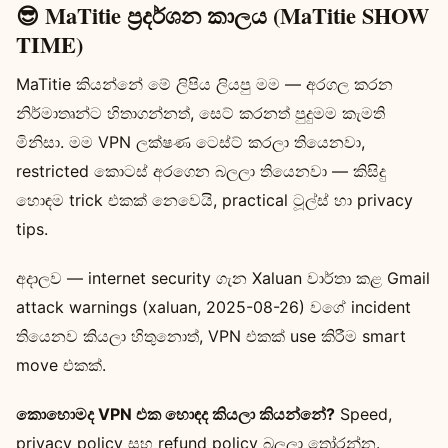
😎 MaTitie ප්‍රදර්ශන කාලය (MaTitie SHOW
TIME)
MaTitie කියන්නේ මේ ලිපිය ලියපු මම — අරගල කරන
නිර්මාතෘන්ට හිතාගන්නත්, සෙට් කරනත් පුදුමම කැමති
මිනිසා. මම VPN ලක්ෂණ ටෙස්ට් කරලා තියෙනවා,
restricted කොටස් අරගෙන බලලා තියෙනවා — කිසිදු
හොඳම trick එකක් නෙවෙයි, practical ටූල්ස් හා privacy
tips.
අදාලව — internet security ගැන Xaluan වාර්තා කළ Gmail
attack warnings (xaluan, 2025-08-26) වගේ incident
තියෙනව කියලා හිතුනොත්, VPN එකක් use කිරීම smart
move එකක්.
කොහොමද VPN එක හොඳද කියලා කියන්නේ?
Speed,
privacy policy සහ refund policy බලලා තෝරන්න.