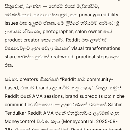
සිතුවොත්, බලන්න — නේස්ට් එකේ මැදිහත්වීම,
සම්බන්ධතාව ගොඩ ගන්නා ක්‍රම, සහ privacy/credibility
issues ටික අලුත්ම ඒකක. මේ ලිපියේ හරියටම අරමුණ: ශ්‍රී
ලංකාවේ නිර්මාතෘ, photographer, salon owner හෝ
product creator කෙනෙක්ට, Reddit මත ලාවෝස්
ව්‍යාපාරවලට ළඟා වෙලා ඔයාගේ visual transformations
share කරන්න පුළුවන් real-world, practical steps දෙන
එක.
සමහර creators හිතන්නේ “Reddit නම් community-
based, එහෙම brands ලඟා වීම ගාලු නැහැ” කියලා. නමුත්
Reddit එකේ AMA sessions, brand subreddits සහ niche
communities තියෙනවා — උදාහරණයක් වශයෙන් Sachin
Tendulkar Reddit AMA එකේ ජනප්‍රියත්වය ලැබීමක් ගැන
Moneycontrol වාර්තා කළා (Moneycontrol, 2025-08-
26). ඒකෙන් බලා ගන්න පුළුවන්: Reddit proper outreach