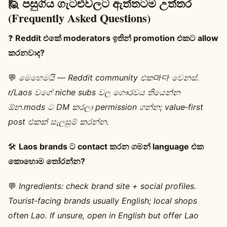
🙋 පසුගිය ගැටළුවලට ඇත්තටම උත්තර
(Frequently Asked Questions)
❓
Reddit එකේ moderators ඉතින් promotion එකට allow
කරනවාද?
💬
මෙහෙමයි — Reddit community එක마다 වෙනස්.
r/Laos වගේ niche subs වල ගෞරවය තියෙන්න
ඕන.mods ට DM කරලා permission ගන්න; value‑first
post එකක් සැලසුම් කරන්න.
🛠️
Laos brands ට contact කරන ගමන් language එක
කොහොම තෝරන්න?
💬
Ingredients: check brand site + social profiles.
Tourist‑facing brands usually English; local shops
often Lao. If unsure, open in English but offer Lao