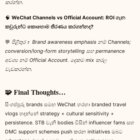
කරන්න.
🧠
WeChat Channels vs Official Account: ROI ගැන
කවුරුන්ට කොහොම තීරණය කරගන්නද?
💬
පිළිතුර：
Brand awareness emphasis නම් Channels;
conversion/long-form storytelling සහ permanence
අවශ්‍ය නම් Official Account. දෙකම mix කරල
වැඩකරන්න.
🧩 Final Thoughts…
සිංගප්පූරු brands සමඟ WeChat හරහා branded travel
vlogs හදන්නේ strategy + cultural sensitivity +
persistence. STB වැනි bodies විසින් influencer fams සහ
DMC support schemes push කරන initiatives ඔබට