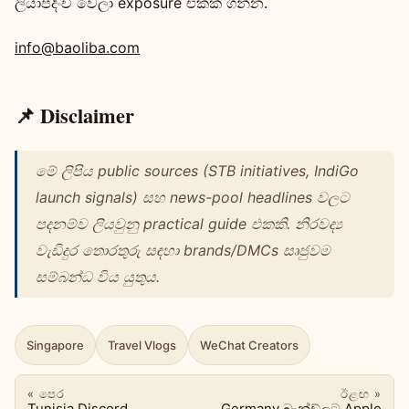
ලියාපදිංචි වෙලා exposure එකක් ගන්න.
info@baoliba.com
📌 Disclaimer
මේ ලිපිය public sources (STB initiatives, IndiGo
launch signals) සහ news-pool headlines වලට
පදනම්ව ලියවුනු practical guide එකකි. නිරවද්‍ය
වැඩිදුර තොරතුරු සඳහා brands/DMCs සෘජුවම
සම්බන්ධ විය යුතුය.
Singapore
Travel Vlogs
WeChat Creators
« පෙර
ඊළඟ »
Tunisia Discord
Germany බ්‍රැන්ඩ්‌ලට Apple