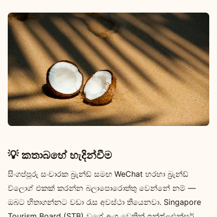
💡 කතාබහේ හැදින්වීම
සිංගප්පූරු සංචාරක බ්‍රැන්ඩ් සමඟ WeChat හරහා බ්‍රැන්ඩ්
ව්ලොග් එකක් කරන්න බලාපොරොත්තු වෙන්නේ නම් —
ඔබට හිතාගන්නට වඩා රැස අවස්ථා තියෙනවා. Singapore
Tourism Board (STB) වගේ අංශ වෙතින් ඉන්ෆ්ලුඑන්සර්‍