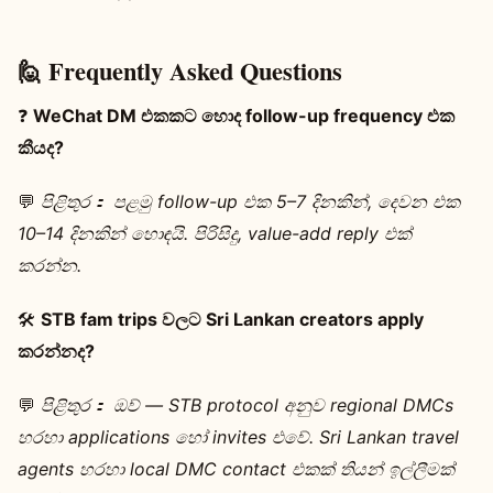
🙋 Frequently Asked Questions
❓
WeChat DM එකකට හොද follow-up frequency එක
කීයද?
💬
පිළිතුර：
පළමු follow-up එක 5–7 දිනකින්, දෙවන එක
10–14 දිනකින් හොඳයි. පිරිසිදු, value-add reply එක්
කරන්න.
🛠️
STB fam trips වලට Sri Lankan creators apply
කරන්නද?
💬
පිළිතුර：
ඔව් — STB protocol අනුව regional DMCs
හරහා applications හෝ invites එවේ. Sri Lankan travel
agents හරහා local DMC contact එකක් තියන් ඉල්ලීමක්