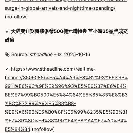
surge-in-global-arrivals-and-nighttime-spending/
(nofollow)
🔸
天貓雙11期間將派發500億元購物券 首小時35品牌成交
破億
🗞️ Source:
stheadline
– 📅 2025-10-16
🔗
https://www.stheadline.com/realtime-
finance/3509085/%E5%A4%A9%E8%B2%93%E9%9B%
9911%E6%9C%9F%E9%96%93%E5%B0%87%E6%B4%
BE%E7%99%BC500%E5%84%84%E5%85%83%E8%B3
%BC%E7%89%A9%E5%88%B8-
%E9%A6%96%E5%B0%8F%E6%99%8235%E5%93%81
%E7%89%8C%E6%88%90%E4%BA%A4%E7%A0%B4%
E5%84%84
(nofollow)