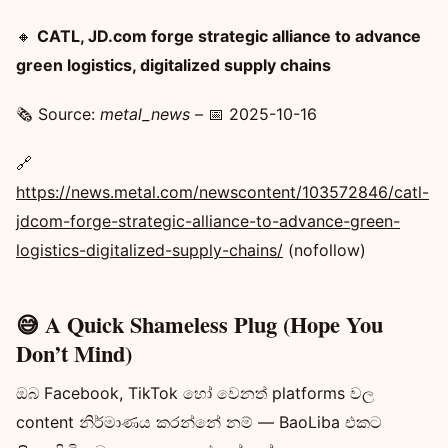
🔸
CATL, JD.com forge strategic alliance to advance
green logistics, digitalized supply chains
🗞️ Source:
metal_news
– 📅 2025-10-16
🔗
https://news.metal.com/newscontent/103572846/catl-
jdcom-forge-strategic-alliance-to-advance-green-
logistics-digitalized-supply-chains/
(nofollow)
😅 A Quick Shameless Plug (Hope You
Don’t Mind)
ඔබ Facebook, TikTok හෝ වෙනත් platforms වල
content නිර්මාණය කරන්නේ නම් — BaoLiba එකට