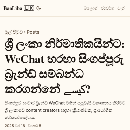
BaoLiba 🇱🇰
බ්ලොග්
ප්රවර්ග
ටැග්
මුල් පිටුව
Posts
ශ්‍රී ලංකා නිර්මාතිකයින්ට:
WeChat හරහා සිංගප්පූරු
බ්‍රැන්ඩ් සම්බන්ධ
කරගන්නේ کیسے?
සිංගප්පූරු සංචාර බ්‍රැන්ඩ් WeChat මගින් පසුබැසී විකාශනය කිරීමට
ශ්‍රී ලංකාවේ content creators සඳහා ක්‍රියාත්මක, ප්‍රායෝගික
මාර්ගෝපදේශය.
2025 වප් 18
·
විනාඩි 5