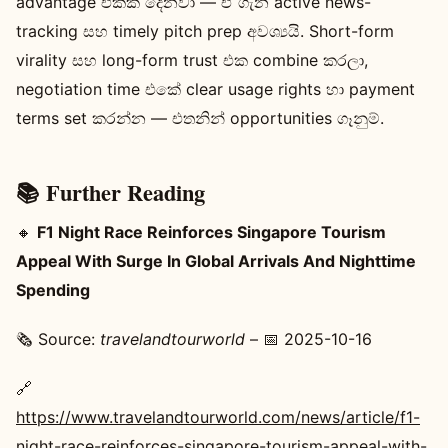
advantage එකක් දෙනවා — ඒ ගැන active news-
tracking සහ timely pitch prep අවශ්‍යයි. Short-form
virality සහ long-form trust එක combine කරලා,
negotiation time එකේ clear usage rights හා payment
terms set කරන්න — එතනින් opportunities ගෑනුම්.
📚 Further Reading
🔸
F1 Night Race Reinforces Singapore Tourism
Appeal With Surge In Global Arrivals And Nighttime
Spending
🗞️ Source:
travelandtourworld
– 📅 2025-10-16
🔗
https://www.travelandtourworld.com/news/article/f1-
night-race-reinforces-singapore-tourism-appeal-with-