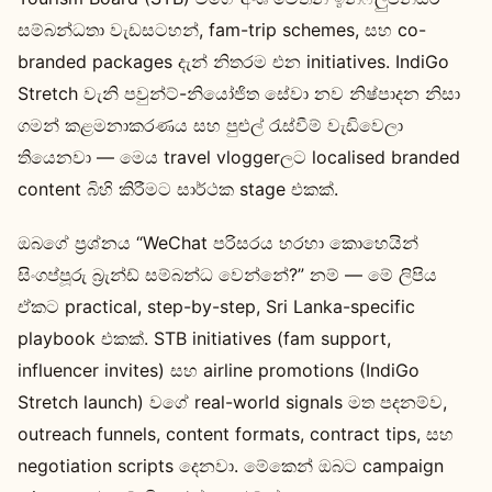
සම්බන්ධතා වැඩසටහන්, fam-trip schemes, සහ co-
branded packages දැන් නිතරම එන initiatives. IndiGo
Stretch වැනි පවුන්ට්-නියෝජිත සේවා නව නිෂ්පාදන නිසා
ගමන් කළමනාකරණය සහ පුළුල් රැස්වීම් වැඩිවෙලා
තියෙනවා — මෙය travel vloggerලට localised branded
content බිහි කිරීමට සාර්ථක stage එකක්.
ඔබගේ ප්‍රශ්නය “WeChat පරිසරය හරහා කොහෙයින්
සිංගප්පූරු බ්‍රැන්ඩ් සම්බන්ධ වෙන්නේ?” නම් — මේ ලිපිය
ඒකට practical, step-by-step, Sri Lanka-specific
playbook එකක්. STB initiatives (fam support,
influencer invites) සහ airline promotions (IndiGo
Stretch launch) වගේ real-world signals මත පදනම්ව,
outreach funnels, content formats, contract tips, සහ
negotiation scripts දෙනවා. මේකෙන් ඔබට campaign