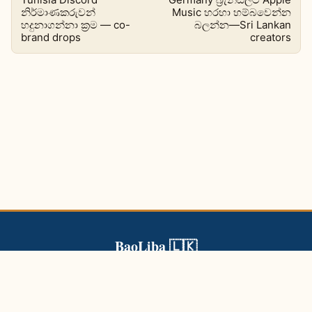
නිර්මාණකරුවන්
Music හරහා හම්බවෙන්න
හදුනාගන්නා ක්‍රම — co-
බලන්න—Sri Lankan
brand drops
creators
BaoLiba 🇱🇰
BaoLiba ශ්‍රී ලංකා බලපෑම්කරුවන්ට ගෝලීය ප්‍රේක්ෂකයන් වෙත ළඟා
වී විශ්වාසදායක සන්නාම සහයෝගිතා ගොඩනඟා ගැනීමට උදව් කරයි.
බ්ලොග්
ප්රවර්ග
ටැග්
අපි ගැන
අප හා සම්බන්ධ වන්න