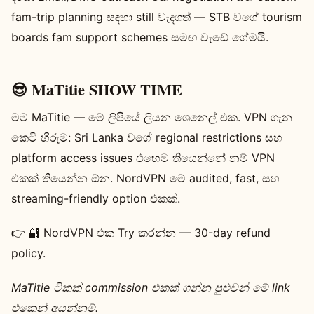
fam-trip planning සඳහා still වැදගත් — STB වගේ tourism
boards fam support schemes සමඟ වැඩේ ගේමයි.
😎 MaTitie SHOW TIME
මම MaTitie — මේ ලිපියේ ලියන ශෙනෙල් එක. VPN ගැන
කෙටි හිරුම: Sri Lanka වගේ regional restrictions සහ
platform access issues එහෙම තියෙන්නේ නම් VPN
එකක් තියෙන්න ඕන. NordVPN මේ audited, fast, සහ
streaming-friendly option එකක්.
👉
🔐 NordVPN එක Try කරන්න
— 30-day refund
policy.
MaTitie ටිකක් commission එකක් ගන්න පුළුවන් මේ link
එකෙන් අයන්නම්.