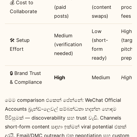
💰 Cost to
(paid
(content
proced
Collaborate
posts)
swaps)
fees
Low
High
Medium
🛠️ Setup
(short-
(targe
(verification
Effort
form
pitch
needed)
ready)
prep)
🔒 Brand Trust
High
Medium
High
& Compliance
මෙම comparison එකෙන් පේන්නේ: WeChat Official
Accounts බ්‍රැන්ඩ්-ලෙවල් සම්බන්ධතා හදන්න හොඳම
පිවිසුමක් — discoverability සහ trust වැඩි. Channels
short-form content සඳහා ඉක්මන් viral potential එකක්
දරයි. Email/DMC outreach එක negotiation සහ custom