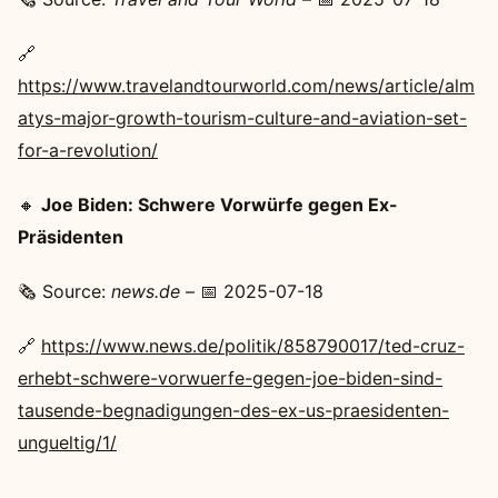
🔗
https://www.travelandtourworld.com/news/article/alm
atys-major-growth-tourism-culture-and-aviation-set-
for-a-revolution/
🔸
Joe Biden: Schwere Vorwürfe gegen Ex-
Präsidenten
🗞️ Source:
news.de
– 📅 2025-07-18
🔗
https://www.news.de/politik/858790017/ted-cruz-
erhebt-schwere-vorwuerfe-gegen-joe-biden-sind-
tausende-begnadigungen-des-ex-us-praesidenten-
ungueltig/1/