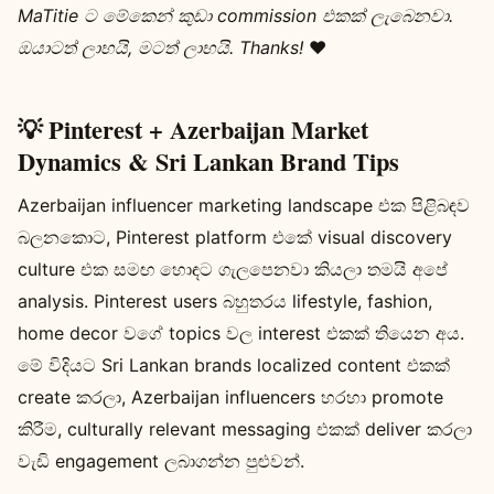
MaTitie ට මේකෙන් කුඩා commission එකක් ලැබෙනවා.
ඔයාටත් ලාභයි, මටත් ලාභයි. Thanks!
❤️
💡 Pinterest + Azerbaijan Market
Dynamics & Sri Lankan Brand Tips
Azerbaijan influencer marketing landscape එක පිළිබඳව
බලනකොට, Pinterest platform එකේ visual discovery
culture එක සමඟ හොඳට ගැලපෙනවා කියලා තමයි අපේ
analysis. Pinterest users බහුතරය lifestyle, fashion,
home decor වගේ topics වල interest එකක් තියෙන අය.
මේ විදියට Sri Lankan brands localized content එකක්
create කරලා, Azerbaijan influencers හරහා promote
කිරීම, culturally relevant messaging එකක් deliver කරලා
වැඩි engagement ලබාගන්න පුළුවන්.