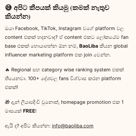
😅 අපිට කීපයක් කියමු (කමක් නැතුව
කියන්න)
ඔයා Facebook, TikTok, Instagram වගේ platform වල
content එකක් හදනවාද? ඒ content එකට ලෝකයේම fan
base එකක් හොයාගන්න ඕන නම්,
BaoLiba
කියන global
influencer marketing platform එක join වෙන්න.
🔥 Regional සහ category wise ranking system එකක්
තියෙනවා. 100+ දේශවල fans විශ්වාස කරන platform
එකක්!
🎁 දැන් ලියාපදිංචි වුනොත්, homepage promotion එක 1
මාසයක්
FREE
!
ඇයි ද? අපිට කියන්න:
info@baoliba.com