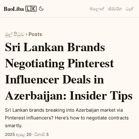
BaoLiba 🇱🇰
බ්ලොග්
ප්රවර්ග
ටැග්
මුල් පිටුව
Posts
Sri Lankan Brands
Negotiating Pinterest
Influencer Deals in
Azerbaijan: Insider Tips
Sri Lankan brands breaking into Azerbaijan market via
Pinterest influencers? Here’s how to negotiate contracts
smartly.
2025 ඇසළ 20
·
විනාඩි 5