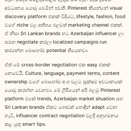
අවධානය යොමු වෙමින් පවතී. Pinterest කියන්නේ visual
discovery platform එකක් විදියට, lifestyle, fashion, food
වගේ niche වල අතිශය බලවත් marketing channel එකක්.
ඒ නිසා Sri Lankan brands හට Azerbaijan influencer ලා
සමඟ negotiate කරලා localized campaigns run
කරගන්න බොහෝම potential තියෙනවා.
ඒත් මේ cross-border negotiation එක easy එකක්
නෙවෙයි. Culture, language, payment terms, content
ownership වගේ බොහෝම අංශ වලට සූක්ෂම අවධානයක්
යොමු කරන්න වෙනවා. මේ ලිපියෙන් අපි බලමු Pinterest
platform එකේ trends, Azerbaijan market situation සහ
Sri Lankan brands ඒකට ගොඩක් හොඳින් adapt වෙන
හැටි, influencer contract negotiation වලදී අනුගමනය
කළ යුතු smart tips.