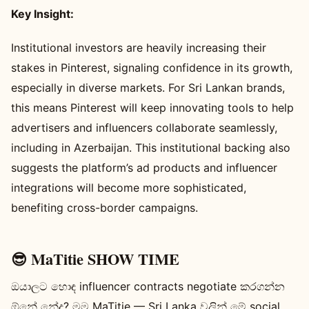
Key Insight:
Institutional investors are heavily increasing their
stakes in Pinterest, signaling confidence in its growth,
especially in diverse markets. For Sri Lankan brands,
this means Pinterest will keep innovating tools to help
advertisers and influencers collaborate seamlessly,
including in Azerbaijan. This institutional backing also
suggests the platform’s ad products and influencer
integrations will become more sophisticated,
benefiting cross-border campaigns.
😎 MaTitie SHOW TIME
ඔයාලට හොඳ influencer contracts negotiate කරගන්න
ඕනේ නේද? මම MaTitie — Sri Lanka වලින් මේ social