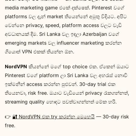
media marketing game එකේ දක්ෂෙක්. Pinterest වගේ
platforms වල දැන් market තියෙන්නේ අමුතු විදියට. අපිට
වෙන්නෙ privacy, speed, platform access වලට වැඩි
අවධානයක් දීම. Sri Lanka වල ඉඳලා Azerbaijan වගේ
emerging markets වල influencer marketing කරන්න
ගියොත් VPN එකක් තියන්න ඕන.
NordVPN
කියන්නේ මගේ top choice එක. ඒකෙන් ඔයාට
Pinterest වගේ platform ලා Sri Lanka වල අහරැස් නොවී
ඉක්මනින් access කරන්න පුළුවන්. 30-day trial එක
තියෙනවා, risk free. ඔයාට වැඩියෙන් privacy රැකගන්නත්,
streaming quality හොඳට පවත්වාගන්නත් මේක හරි.
👉
🔐 NordVPN එක try කරන්න මෙහෙයි
— 30-day risk
free.