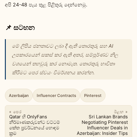
අපි 24-48 පැය තුළ පිළිතුරු දෙන්නෙමු.
📌 සටහන
මේ ලිපිය ජනතාවට ලබා දී ඇති තොරතුරු සහ AI
උපකාරයෙන් සකස් කර ඇති අතර, සම්පූර්ණව නිල
වශයෙන් තහවුරු කර නොමැත. තොරතුරු භාවිතා
කිරීමට පෙර ස්වයං විමර්ශනය කරන්න.
Azerbaijan
Influencer Contracts
Pinterest
« පෙර
ඊළඟ »
Qatar හි OnlyFans
Sri Lankan Brands
නිර්මාණකරුවන්ට වට්ටම්
Negotiating Pinterest
කේත ප්‍රවර්ධනයේ හොඳම
Influencer Deals in
ක්‍රම
Azerbaijan: Insider Tips