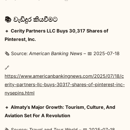
📚 වැඩිදුර කියවීමට
🔸
Cerity Partners LLC Buys 30,317 Shares of
Pinterest, Inc.
🗞️ Source:
American Banking News
– 📅 2025-07-18
🔗
https://www.americanbankingnews.com/2025/07/18/c
erity-partners-llc-buys-30317-shares-of-pinterest-inc-
nysepins.html
🔸
Almaty’s Major Growth: Tourism, Culture, And
Aviation Set For A Revolution
🗞️ Source:
Travel and Tour World
– 📅 2025-07-18