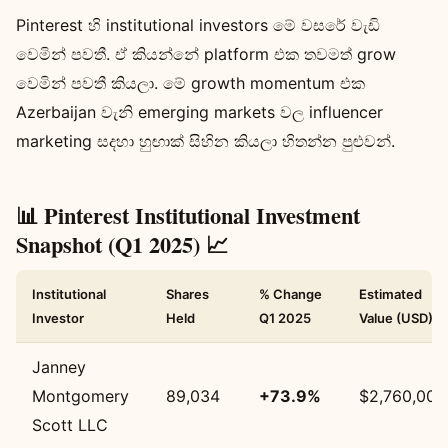
Pinterest හි institutional investors මේ වසරේ වැඩි
වෙමින් පවතී. ඒ කියන්නේ platform එක තවමත් grow
වෙමින් පවතී කියලා. මේ growth momentum එක
Azerbaijan වැනි emerging markets වල influencer
marketing සදහා හුඟාක් සිහින කියලා හිතන්න පුළුවන්.
📊 Pinterest Institutional Investment
Snapshot (Q1 2025) 📈
Institutional
Shares
% Change
Estimated
Investor
Held
Q1 2025
Value (USD)
Janney
Montgomery
89,034
+73.9%
$2,760,000
Scott LLC