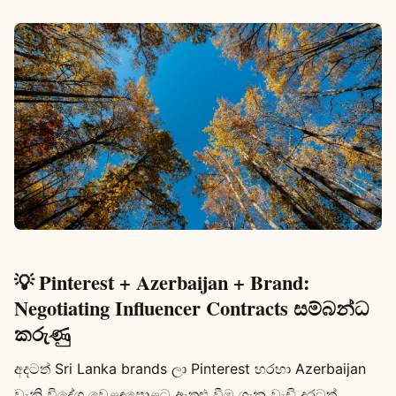
💡 Pinterest + Azerbaijan + Brand:
Negotiating Influencer Contracts සම්බන්ධ
කරුණු
අදටත් Sri Lanka brands ලා Pinterest හරහා Azerbaijan
වැනි විදේශ වෙළඳපොළට ඇතුළු වීම ගැන වැඩි දුරටත්