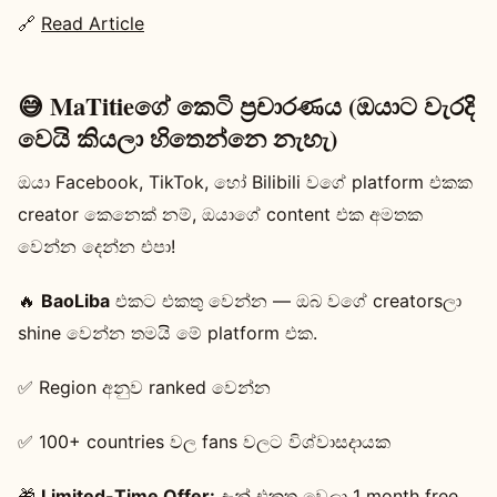
🔗
Read Article
😅 MaTitieගේ කෙටි ප්‍රචාරණය (ඔයාට වැරදි
වෙයි කියලා හිතෙන්නෙ නැහැ)
ඔයා Facebook, TikTok, හෝ Bilibili වගේ platform එකක
creator කෙනෙක් නම්, ඔයාගේ content එක අමතක
වෙන්න දෙන්න එපා!
🔥
BaoLiba
එකට එකතු වෙන්න — ඔබ වගේ creatorsලා
shine වෙන්න තමයි මේ platform එක.
✅ Region අනුව ranked වෙන්න
✅ 100+ countries වල fans වලට විශ්වාසදායක
🎁
Limited-Time Offer:
දැන් එකතු වෙලා 1 month free