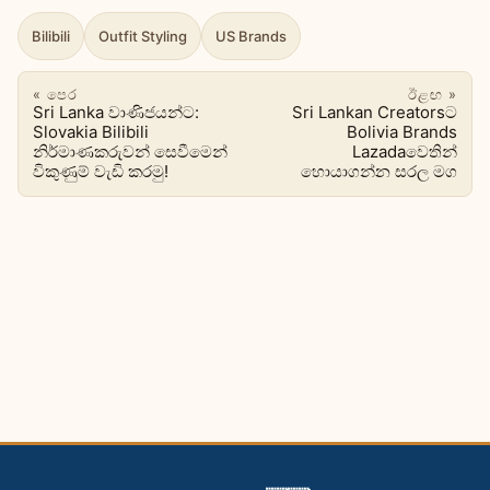
Bilibili
Outfit Styling
US Brands
« පෙර
ඊළඟ »
Sri Lanka වාණිජයන්ට:
Sri Lankan Creatorsට
Slovakia Bilibili
Bolivia Brands
නිර්මාණකරුවන් සෙවීමෙන්
Lazadaවෙතින්
විකුණුම් වැඩි කරමු!
හොයාගන්න සරල මග