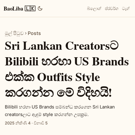
BaoLiba 🇱🇰
බ්ලොග්
ප්රවර්ග
ටැග්
මුල් පිටුව
Posts
Sri Lankan Creatorsට
Bilibili හරහා US Brands
එක්ක Outfits Style
කරගන්න මේ විදිහයි!
Bilibili හරහා US Brands සම්බන්ධ කරගෙන Sri Lankan
creatorsලාට ඇඳුම් style කරගන්න උපක්‍රම.
2025 නිකිණි 4
·
විනාඩි 5