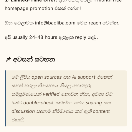
homepage promotion එකක් ගන්න!
ඕන වෙලාවක
info@baoliba.com
වෙත reach වෙන්න.
අපි usually 24–48 hours ඇතුළත reply දෙමු.
📌 අවසන් සටහන
මේ ලිපිය open sources සහ AI support එකෙන්
සකස් කරලා තියෙනවා. සියලු තොරතුරු
සම්පූර්ණයෙන් verified නොවන නිසා, අවශ්‍ය විට
ඔබට double-check කරන්න. මෙය sharing සහ
discussion සඳහාම නිර්මාණය කර ඇති content
එකකි.