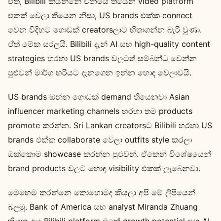
ඒත්, Bilibili කියන්නේ චීනයේ තියෙන video platform
එකක් වෙලා තියෙන නිසා, US brands එක්ක connect
වෙන විදිහට ගොඩක් creatorsලාට හිතාගන්න බැරි වුණා.
ඒත් මේක සරලයි. Bilibili දැන් AI සහ high-quality content
strategies හරහා US brands වලටත් සම්බන්ධ වෙන්න
පුළුවන් මාර්ග හරියට දැනගෙන ඉන්න හොඳ වෙලාවයි.
US brands ඔන්න ගොඩක් demand තියෙනවා Asian
influencer marketing channels හරහා තම products
promote කරන්න. Sri Lankan creatorsට Bilibili හරහා US
brands එක්ක collaborate වෙලා outfits style කරලා
ඔක්කොම showcase කරන්න පුළුවන්. ඒකෙන් විශේෂයෙන්
brand products වලට හොඳ visibility එකක් ලැබෙනවා.
මෙහෙම කරන්නෙ කොහොමද කියලා අපි මේ ලිපියෙන්
බලමු. Bank of America සහ analyst Miranda Zhuang
කියන අය Bilibili platform එකේ growth potential සහ AI