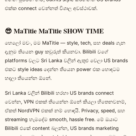
එක්ක connect වෙන්නත් විශාල අවස්ථාවක්.
😎 MaTitie MaTitie SHOW TIME
හෙලෝ මචං, මම MaTitie — style, tech, සහ deals ගැන
දැනුම තියෙන guy කවුරුත් කියනවා. Bilibili වගේ
platforms වලට Sri Lanka වලින් ඇතුළු වෙලා US brands
එකට style ideas දෙන්න තියෙන power එක හොඳටම
හදලා තියෙන්න ඕනේ.
Sri Lanka වලින් Bilibili හරහා US brands connect
වෙන්න, VPN එකක් තියෙන්න ඕනේ කියලා හිතෙනවනම්,
ඒකත් NordVPN එකක් නම් හොඳයි. Privacy, speed, සහ
streaming හැමදේම smooth, hassle free. මේ ඔයාට
Bilibili එකේ content බලන්න, US brands marketing