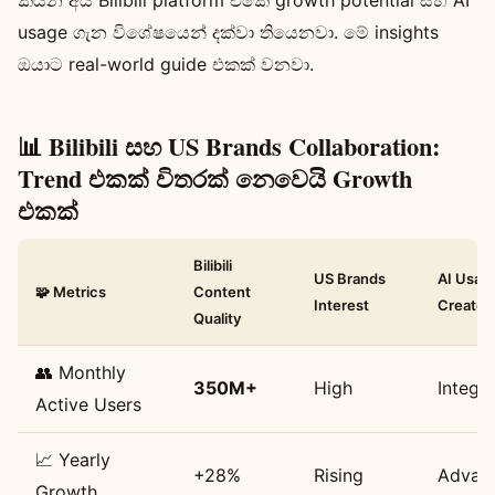
usage ගැන විශේෂයෙන් දක්වා තියෙනවා. මේ insights
ඔයාට real-world guide එකක් වනවා.
📊 Bilibili සහ US Brands Collaboration:
Trend එකක් විතරක් නෙවෙයි Growth
එකක්
Bilibili
US Brands
AI Usage
🧩 Metrics
Content
Interest
Creator
Quality
👥 Monthly
350M+
High
Integr
Active Users
📈 Yearly
+28%
Rising
Advan
Growth