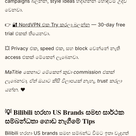
campaigns බලන්න, style ideas හදාගන්න හොඳටම උදව්
වෙනවා.
👉
🔐 NordVPN එක Try කරලා බලන්න
— 30-day free
trial එකක් තියෙනවා.
💥 Privacy එක, speed එක, සහ block වෙන්නේ නැති
access එකක් මේකෙන් ලැබෙනවා.
MaTitie කෙනාට මේකෙන් කුඩා commission එකක්
ලැබෙනවා, ඒත් ඔයාට කිසි විලාපයක් නැහැ, trust කරලා
යන්න.
❤️
💡 Bilibili හරහා US Brands සමඟ සාර්ථක
සම්බන්ධතා ගොඩ නැගීමේ Tips
Bilibili හරහා US brands සමඟ සම්බන්ධ වීමට ඉතා වැදගත්