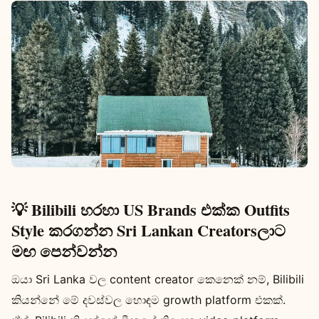
💡 Bilibili හරහා US Brands එක්ක Outfits
Style කරගන්න Sri Lankan Creatorsලාට
මඟ පෙන්වන්න
ඔයා Sri Lanka වල content creator කෙනෙක් නම්, Bilibili
කියන්නේ මේ දවස්වල හොඳම growth platform එකක්.