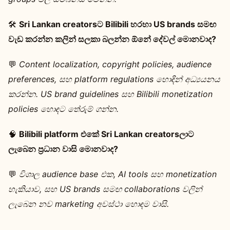
🛠️
Sri Lankan creatorsට Bilibili හරහා US brands සමඟ
වැඩ කරන්න කලින් සලකා බලන්න ඕනේ දේවල් මොනවාද?
💬
Content localization, copyright policies, audience
preferences, සහ platform regulations හොඳින් අධ්‍යයනය
කරන්න. US brand guidelines සහ Bilibili monetization
policies හොඳට තේරුම් ගන්න.
🧠
Bilibili platform එකේ Sri Lankan creatorsලාට
ලැබෙන ප්‍රධාන වාසි මොනවාද?
💬
විශාල audience base එක, AI tools සහ monetization
හැකියාව, සහ US brands සමඟ collaborations වලින්
ලැබෙන නව marketing අවස්ථා හොඳම වාසි.