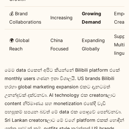
💰 Brand
Growing
Empow
Increasing
Collaborations
Demand
Creato
Suppor
🌍 Global
China
Expanding
Multi-
Reach
Focused
Globally
lingual
මෙම data එකෙන් අපිට කියන්නේ Bilibili platform එකේ
monthly users ගණන ඉතා විශාලයි. US brands Bilibili
හරහා global marketing expansion එකට දැනටමත්
උනන්දුවක් දක්වනවා. AI technology එක creatorsලාට
content නිර්මාණය සහ monetization එකේදී වැඩි
පහසුකම් සපයන බවත් මේ data එක පොදුවේ පෙන්වනවා.
Sri Lankan creatorsලාට මේ වගේ platform එකක් හොඳින්
ගන්න පුළුවන් නම්, outfits style කරන්නත් US brands