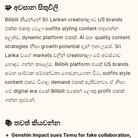
🧩 අවසාන සිතුවිලි
Bilibili කියන්නේ Sri Lankan creatorsලාට US brands
එක්ක එකතු වෙලා outfits styling content හදාගන්න
අලුත්ම, dynamic platform එකක්. AI සහ quality content
strategies නිසා growth potential දැන් ඉතා උසස්. Sri
Lanka වගේ markets වලින් creatorsලා මේ අවස්ථාව
හොඳට ගන්න කාලේය. Bilibili platform එකේ US brands
සමඟ සාර්ථක සම්බන්ධතා ගොඩනැගෙන විට, outfits style
content එකට විශාල demand එකක් ඇතිවනවා. ඒ නිසා
මේ digital era එකේ Bilibili එකෙන් ලොකු profit එකක්
ගන්න පුළුවන්.
📚 තවත් කියවන්න
🔸
Genshin Impact sues Temu for fake collaboration,