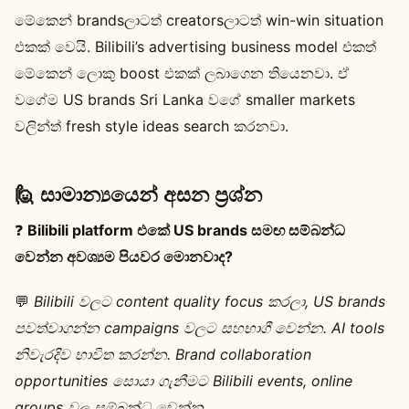
මේකෙන් brandsලාටත් creatorsලාටත් win-win situation
එකක් වෙයි. Bilibili’s advertising business model එකත්
මේකෙන් ලොකු boost එකක් ලබාගෙන තියෙනවා. ඒ
වගේම US brands Sri Lanka වගේ smaller markets
වලින්ත් fresh style ideas search කරනවා.
🙋 සාමාන්‍යයෙන් අසන ප්‍රශ්න
❓
Bilibili platform එකේ US brands සමඟ සම්බන්ධ
වෙන්න අවශ්‍යම පියවර මොනවාද?
💬
Bilibili වලට content quality focus කරලා, US brands
පවත්වාගන්න campaigns වලට සහභාගී වෙන්න. AI tools
නිවැරදිව භාවිත කරන්න. Brand collaboration
opportunities සොයා ගැනීමට Bilibili events, online
groups වල සම්බන්ධ වෙන්න.