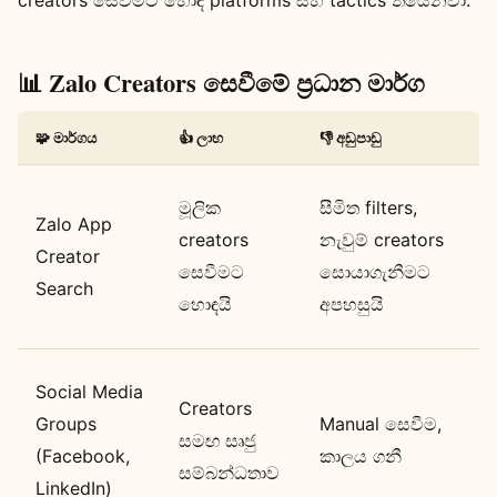
📊 Zalo Creators සෙවීමේ ප්‍රධාන මාර්ග
🧩 මාර්ගය
👍 ලාභ
👎 අඩුපාඩු
🌍
C
මූලික
සීමිත filters,
Zalo App
ව
creators
නැවුම් creators
Creator
V
සෙවීමට
සොයාගැනීමට
Search
c
හොඳයි
අපහසුයි
අ
I
Social Media
Creators
d
Groups
Manual සෙවීම,
සමඟ සෘජු
l
(Facebook,
කාලය ගනී
සම්බන්ධතාව
m
LinkedIn)