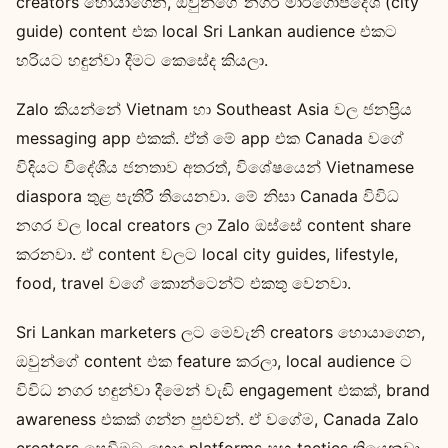
creators හොයාගෙන, ඔවුන්ගේ නගර මාර්ගෝපදේශ (city
guide) content එක local Sri Lankan audience එකට
හරියට හඳුන්වා දීමට කෙසේද කියලා.
Zalo කියන්නේ Vietnam හා Southeast Asia වල ජනප්‍රිය
messaging app එකක්. ඒත් මේ app එක Canada වගේ
විදියට විදේශීය ජනතාව අතරත්, විශේෂයෙන් Vietnamese
diaspora තුළ පැතිරී තියෙනවා. මේ නිසා Canada විවිධ
නගර වල local creators ලා Zalo ඔස්සේ content share
කරනවා. ඒ content වලට local city guides, lifestyle,
food, travel වගේ කොන්ටෙන්ට් එකතු වෙනවා.
Sri Lankan marketers ලට මෙවැනි creators හොයාගෙන,
ඔවුන්ගේ content එක feature කරලා, local audience ට
විවිධ නගර හඳුන්වා දීමෙන් වැඩි engagement එකක්, brand
awareness එකක් ගන්න පුළුවන්. ඒ වගේම, Canada Zalo
creators සෙවීමට හොඳ platforms සහ tactics තියෙනවා.