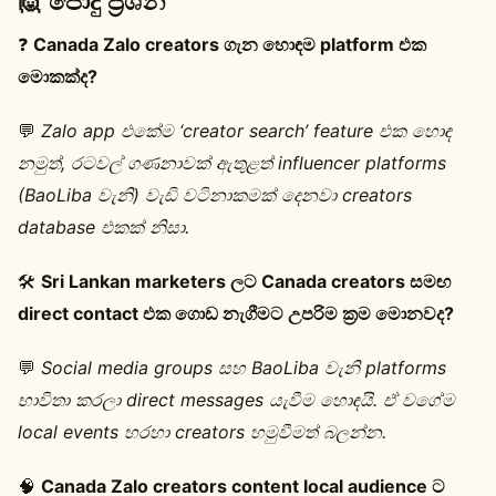
🙋 පොදු ප්‍රශ්න
❓
Canada Zalo creators ගැන හොඳම platform එක
මොකක්ද?
💬
Zalo app එකේම ‘creator search’ feature එක හොඳ
නමුත්, රටවල් ගණනාවක් ඇතුළත් influencer platforms
(BaoLiba වැනි) වැඩි වටිනාකමක් දෙනවා creators
database එකක් නිසා.
🛠️
Sri Lankan marketers ලට Canada creators සමඟ
direct contact එක ගොඩ නැගීමට උපරිම ක්‍රම මොනවද?
💬
Social media groups සහ BaoLiba වැනි platforms
භාවිතා කරලා direct messages යැවීම හොඳයි. ඒ වගේම
local events හරහා creators හමුවීමත් බලන්න.
🧠
Canada Zalo creators content local audience ට