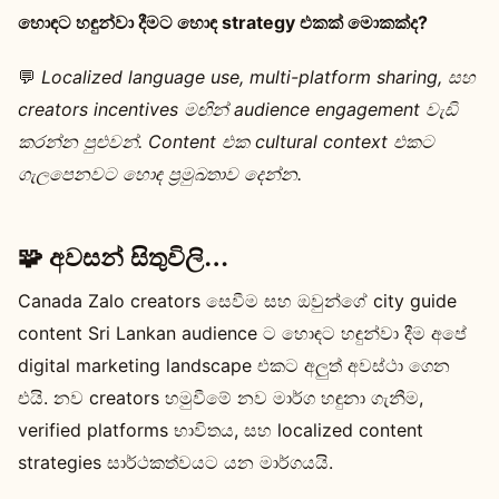
හොඳට හඳුන්වා දීමට හොඳ strategy එකක් මොකක්ද?
💬
Localized language use, multi-platform sharing, සහ
creators incentives මඟින් audience engagement වැඩි
කරන්න පුළුවන්. Content එක cultural context එකට
ගැලපෙනවට හොඳ ප්‍රමුඛතාව දෙන්න.
🧩 අවසන් සිතුවිලි…
Canada Zalo creators සෙවීම සහ ඔවුන්ගේ city guide
content Sri Lankan audience ට හොඳට හඳුන්වා දීම අපේ
digital marketing landscape එකට අලුත් අවස්ථා ගෙන
එයි. නව creators හමුවීමේ නව මාර්ග හඳුනා ගැනීම,
verified platforms භාවිතය, සහ localized content
strategies සාර්ථකත්වයට යන මාර්ගයයි.