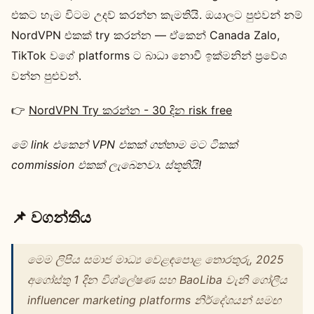
එකට හැම විටම උදව් කරන්න කැමතියි. ඔයාලට පුළුවන් නම්
NordVPN එකක් try කරන්න — ඒකෙන් Canada Zalo,
TikTok වගේ platforms ට බාධා නොවී ඉක්මනින් ප්‍රවේශ
වන්න පුළුවන්.
👉
NordVPN Try කරන්න - 30 දින risk free
මේ link එකෙන් VPN එකක් ගත්තාම මට ටිකක්
commission එකක් ලැබෙනවා. ස්තූතියි!
📌 වගන්තිය
මෙම ලිපිය සමාජ මාධ්‍ය වෙළඳපොළ තොරතුරු, 2025
අගෝස්තු 1 දින විශ්ලේෂණ සහ BaoLiba වැනි ගෝලීය
influencer marketing platforms නිර්දේශයන් සමඟ