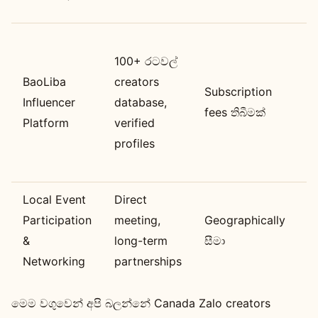
අ
G
100+ රටවල්
m
BaoLiba
creators
c
Subscription
Influencer
database,
ස
fees තිබීමක්
Platform
verified
l
profiles
c
ස
Local Event
Direct
C
Participation
meeting,
Geographically
න
&
long-term
සීමා
c
Networking
partnerships
e
මෙම වගුවෙන් අපි බලන්නේ Canada Zalo creators