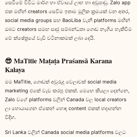
සෙවීමේ විවිධ මාර්ග හා ඒවායේ ලාභ හා අඩුපාඩු. Zalo app
එක මඟින් creators සෙවීම ඉතාම මූලික ක්‍රමයක් වන අතර,
social media groups සහ BaoLiba වැනි platforms මඟින්
ඔබට creators සමඟ සෘජු සම්බන්ධතා ගොඩ නැගිය හැකිවීම
මේ ක්ෂේත්‍රයේ වැඩි වටිනාකමක් ලබා දෙයි.
😎 MaTitie Maṭaṭa Praśansā Karana
Kalaya
මම MaTitie, ගොඩක් අවුරුදු වෙලාවක් social media
marketing එකේ වැඩ කරපු එකක්. මෙහෙ කියලා දෙන්නෙ,
Zalo වගේ platforms වලින් Canada වල local creators
ලා හොයාගෙන ඒකෙන් හොඳ content එකක් හදාගන්න
විදිහ.
Sri Lanka වලින් Canada social media platforms වලට