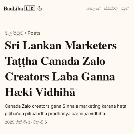
BaoLiba 🇱🇰
බ්ලොග්
ප්රවර්ග
ටැග්
මුල් පිටුව
Posts
Sri Lankan Marketers
Taṭṭha Canada Zalo
Creators Laba Ganna
Hæki Vidhihā
Canada Zalo creators gena Sinhala marketing karana heṭa
piḷiban̆da pilibandha prādhānya pæmiṇa vidhihā.
2025 නිකිණි 3
·
විනාඩි 5