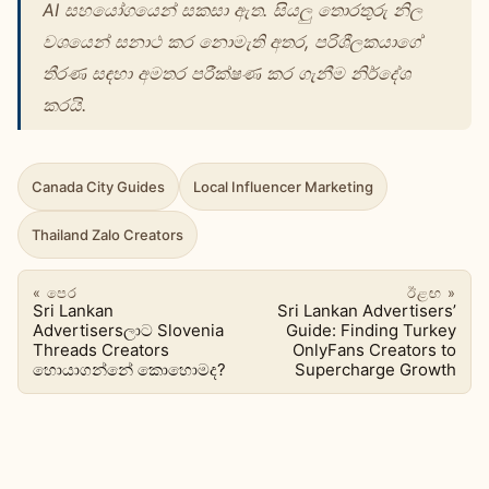
AI සහයෝගයෙන් සකසා ඇත. සියලු තොරතුරු නිල
වශයෙන් සනාථ කර නොමැති අතර, පරිශීලකයාගේ
තීරණ සඳහා අමතර පරීක්ෂණ කර ගැනීම නිර්දේශ
කරයි.
Canada City Guides
Local Influencer Marketing
Thailand Zalo Creators
« පෙර
ඊළඟ »
Sri Lankan
Sri Lankan Advertisers’
Advertisersලාට Slovenia
Guide: Finding Turkey
Threads Creators
OnlyFans Creators to
හොයාගන්නේ කොහොමද?
Supercharge Growth