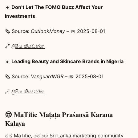
🔸
Don’t Let The FOMO Buzz Affect Your
Investments
🗞️ Source:
OutlookMoney
– 📅 2025-08-01
🔗
ලිපිය කියවන්න
🔸
Leading Beauty and Skincare Brands in Nigeria
🗞️ Source:
VanguardNGR
– 📅 2025-08-01
🔗
ලිපිය කියවන්න
😎 MaTitie Maṭaṭa Praśansā Karana
Kalaya
මම MaTitie, මෙහෙ Sri Lanka marketing community