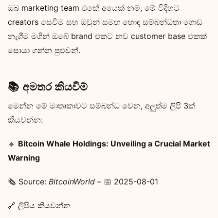
ඔබ marketing team එකේ අයෙක් නම්, මේ විදිහට
creators සෙවීම සහ ඔවුන් සමඟ හොඳ සම්බන්ධතා ගොඩ
නැගීම මගින් ඔබේ brand එකට නව customer base එකක්
සොයා ගන්න පුළුවන්.
📚 අමතර කියවීම්
මෙන්න මේ මාතෘකාවට සම්බන්ධ වෙන, අලුත්ම ලිපි 3ක්
කියවන්න:
🔸
Bitcoin Whale Holdings: Unveiling a Crucial Market
Warning
🗞️ Source:
BitcoinWorld
– 📅 2025-08-01
🔗
ලිපිය කියවන්න