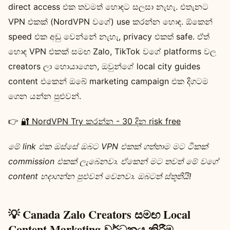
direct access එක තවමත් හොඳට සලසා නැහැ. එතැනට
VPN එකක් (NordVPN වගේ) use කරන්න හොඳ. ඕකෙන්
speed එක අඩු වෙන්නේ නැහැ, privacy එකත් safe. ඒත්
හොඳ VPN එකක් සමඟ Zalo, TikTok වගේ platforms වල
creators ලා හොයාගෙන, ඔවුන්ගේ local city guides
content එකෙන් ඔබේ marketing campaign එක දිගටම
ගෙන යන්න පුළුවන්.
👉
🔐 NordVPN Try කරන්න - 30 දින risk free
මේ link එක ඔස්සේ ඔබට VPN එකක් ගත්තාම මට ටිකක්
commission එකක් ලැබෙනවා. ඒකෙන් මට තවත් මේ වගේ
content හදාගන්න පුළුවන් වෙනවා. ඔබටත් ස්තූතියි!
💡 Canada Zalo Creators සමඟ Local
Content Marketing වර්ධනය කිරීම