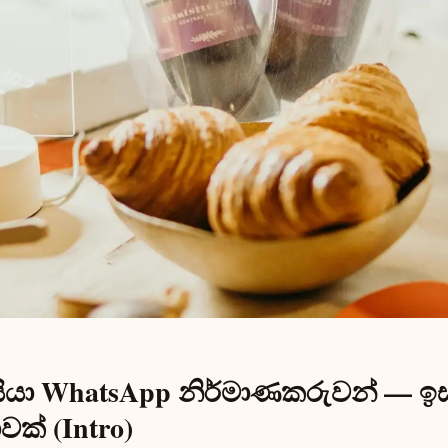
ිසියා WhatsApp නිර්මාණකරුවන් — 
ක් (Intro)