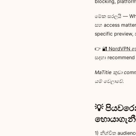
blocking, platfo
මේක සරලයි — What
සහ access matter
specific preview,
👉
🔐 NordVPN අත
සදහා recommend
MaTitie කුඩා com
යම් වෙලාවේ.
💡 පියවරෙ
හොයාගැනීම
1) නිශ්චිත audien