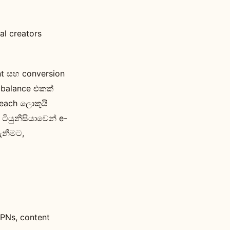
l creators
t සහ conversion
ඳ balance එකක්
reach ලොකුයි
 ටියුනීසියාවෙන් e-
ගැනීමට,
PNs, content