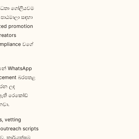
්බන්ධතා ගෝලීයවම
 පාඨමාලා සඳහා
ed promotion
reators
ompliance වගේ
්නේ WhatsApp
forcement බරපතළ
කරන ලද
 ඇති රෙකෝඩ්
නවා.
, vetting
outreach scripts
තව, කාර්යක්ෂම