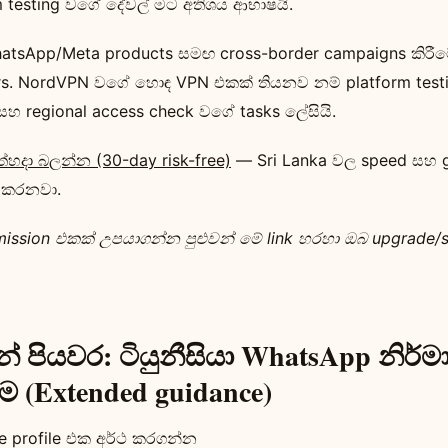
rm testing වගේ දේවල් මට අතිශය ආභාෂයි.
sApp/Meta products සමඟ cross-border campaigns කිරීමේද
s. NordVPN වගේ හොඳ VPN එකක් තියනව නම් platform testin
 සහ regional access check වගේ tasks ලේසියි.
්හදා බලන්න (30-day risk-free)
— Sri Lanka වල speed සහ g
 කරනවා.
mission එකක් උපයාගන්න පුළුවන් මේ link හරහා ඔබ upgrade
න් පියවර: ටියුනීසියා WhatsApp නිර
 (Extended guidance)
ce profile එක අර්ථ කරගන්න