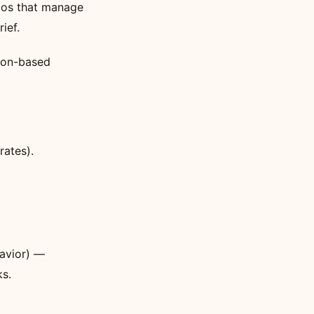
dios that manage
ief.
gion-based
rates).
havior) —
s.