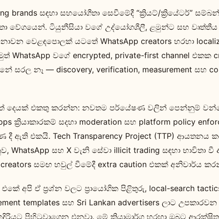
rning brands සඳහා සහයෝගීතා සෙවීමේදී “ක්‍රියට්‍/ක්‍රියේටර්” සම
 වේගයෙන්. ටියුනීසියා වගේ උද්යෝගශීලී, ළමුන්ට සහ වෘත්තීය
නොවන වෙළඳපොලක් යටතේ WhatsApp creators හරහා localiz
මුත් WhatsApp වගේ encrypted, private-first channel එකක c
නේ සරල නෑ — discovery, verification, measurement සහ c
් දෙයක් එකතු කරන්න: නවතම පර්යේෂණ වලින් පෙන්නුම් වන
pps ක්‍රියාකාරකම් සදහා moderation සහ platform policy en
ණ දී ඇති එකයි. Tech Transparency Project (TTP) ආයතනය 
WhatsApp සහ X වැනි සේවා illicit trading සඳහා භාවිතා වී
reators සමඟ හවුල් වීමේදී extra caution එකක් අනිවාර්ය කර
 අපි ඒ ප්‍රශ්න වලට ප්‍රායෝගික පිළිතුරු, local-search tactics
rement templates සහ Sri Lankan advertisers ලාට උපකාරවන 
දිරියට පිහිටුවාගෙන එනවා. මේ ක්‍රියාමාර්ග හරහා ඔබට ආරක්ෂි