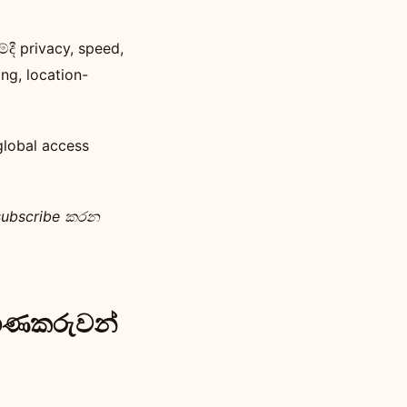
ී privacy, speed,
g, location-
lobal access
/subscribe කරන
්මාණකරුවන්