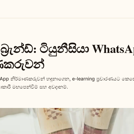
කා බ්‍රැන්ඩ්: ටියුනීසියා Whats
ණකරුවන්
tsApp නිර්මාණකරුවන් හඳුනාගෙන, e-learning ප්‍රචාරණයට කෙස
යාකාරී මඟපෙන්වීම් සහ අවදානම්.