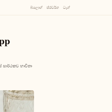
බ්ලොග්
ප්රවර්ග
ටැග්
App
ේ සාර්ථකව භාවිතා