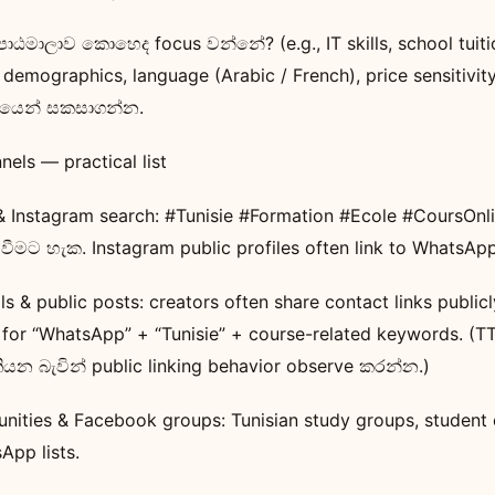
පාඨමාලාව කොහෙද focus වන්නේ? (e.g., IT skills, school tuitio
 demographics, language (Arabic / French), price sensitivit
මියෙන් සකසාගන්න.
els — practical list
& Instagram search: #Tunisie #Formation #Ecole #CoursOnl
ීමට හැක. Instagram public profiles often link to WhatsApp
als & public posts: creators often share contact links public
for “WhatsApp” + “Tunisie” + course-related keywords. (T
ියන බැවින් public linking behavior observe කරන්න.)
nities & Facebook groups: Tunisian study groups, student
App lists.