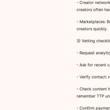
- Creator network
creators often ha
- Marketplaces: Ba
creators quickly.
3) Vetting checkl
- Request analyti
- Ask for recent c
- Verify contact: 
- Check content hi
remember TTP unc
- Confirm payment