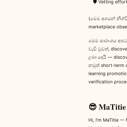
🛡️ Vetting effor
(මෙම අගයන් නිශ්ච
marketplace obse
මෙම සාරාංශය අපට 
වැඩි වුවත්, disco
ලබා දෙයි — disco
නමුත් short-term 
learning promotio
verification proc
😎 MaTitie
Hi, I’m MaTitie 