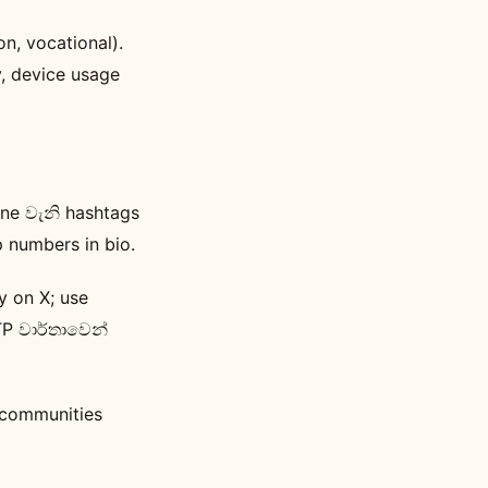
n, vocational).
y, device usage
ine වැනි hashtags
 numbers in bio.
ly on X; use
TP වාර්තාවෙන්
 communities