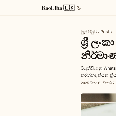
BaoLiba 🇱🇰
මුල් පිටුව
Posts
ශ්‍රී ලං
නිර්මා
ටියුනීසියානු Wha
කරන්නද කියන ක්‍රි
2025 බිනර 6
·
විනාඩි 7