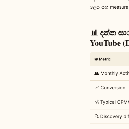
ලෙස සහ measurabl
📊 දත්ත සා
YouTube (D
🧩 Metric
👥 Monthly Acti
📈 Conversion
💰 Typical CPM
🔍 Discovery dif