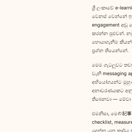
ශ්‍රී ලංකාවේ e-lea
වෙනස් වෙන්නේ ඉතා
engagement අඩු 
කරන්න පුළුවන්. න
හොයාගැනීම කියන්
ප්‍රශ්න තියෙන්නේ.
මෙම ගැටලුවට තවත
වැනි messaging a
අභියෝගයන්ට මුහු
අනාවරණයකට අනුව, 
තිබෙනවා — මේවා c
එමනිසා, මෙの記事 එකේ
checklist, measu
දෙන්න යන කාර්ය ඉ