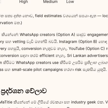
t
High
Medium
Low
ිත සත්‍ය දත්ත නොව, field estimates වශයෙන් සපයා ඇත — loca
rvation මත.)
කියන්නේ: WhatsApp creators (Option A) සෘජුව engagemen
very සහ vetting වැඩි මහන්සි බවයි. Instagram (Option B) හො
very පහසුයි, conversion නැතුවම නැහැ. YouTube (Option C) 
conversion සඳහා තරම් efficient නැහැ. Sri Lankan advertisers
n කිරීමට WhatsApp creators use කිරීමේ උපරිම ප්‍රතිලාභ ලබා
ess සහ small-scale pilot campaigns හරහා risk සැකසිය යුතුයි.
 ප්‍රදර්ශන වේලාව
— MaTitie කියන්නේ මේ ලිපියේ රචකයා සහ industry geek එක. V