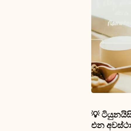
💡 ටියුනය
එන අවස්ථාව