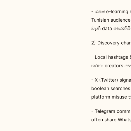
- ඔබේ e-learning 
Tunisian audience
වැනි data පෙරනි
2) Discovery chann
- Local hashtags 
හරහා creators සෙව
- X (Twitter) sign
boolean searches 
platform misuse ත
- Telegram commu
often share Whats