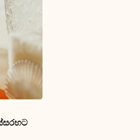
ඉස්සරහට